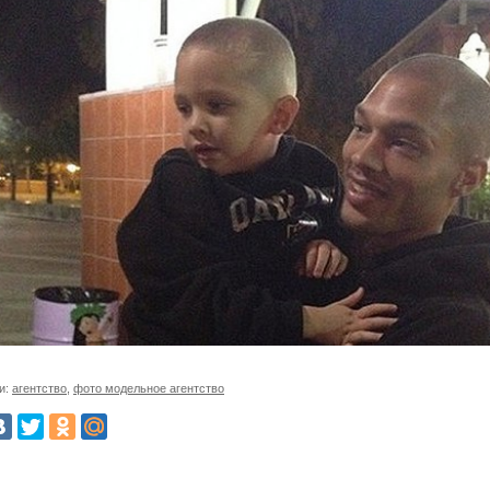
и:
агентство
,
фото модельное агентство