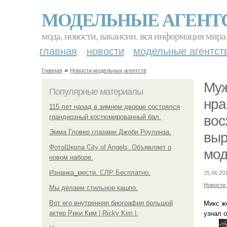
МОДЕЛЬНЫЕ АГЕНТ
мода, новости, вакансии. вся информация мира
главная
новости
модельные агентст
»
Главная
Новости модельных агентств
Муж
Популярные материалы
нра
115 лет назад в зимнем дворце состоялся
грандиозный костюмированный бал.
вос
Эмма Гловер глазами Джоби Роулинза.
выр
ФотоШкола City of Angels. Объявляет о
мод
новом наборе.
Изнанка_мести. СЛР Бесплатно.
25.06.20
Новости
Мы делаем стильное кашпо.
Вот его внутренняя биография большой
Микс же
актер Рики Ким | Ricky Kim |.
узнал о