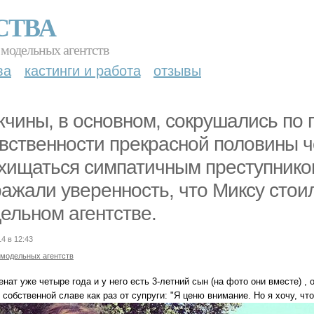
СТВА
 модельных агентств
ва
кастинги и работа
отзывы
чины, в основном, сокрушались по 
вственности прекрасной половины ч
хищаться симпатичным преступником
ажали уверенность, что Миксу стоил
ельном агентстве.
14 в 12:43
 модельных агентств
нат уже четыре года и у него есть 3-летний сын (на фото они вместе) 
 собственной славе как раз от супруги: "Я ценю внимание. Но я хочу, чт