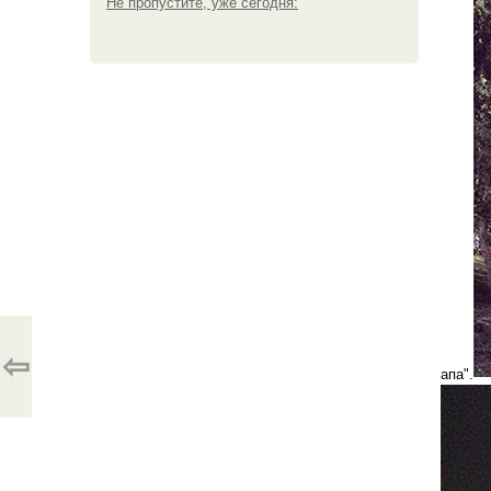
Не пропустите, уже сегодня:
⇦
апа".