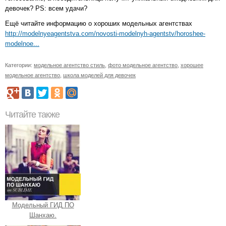
девочек? PS: всем удачи?
Ещё читайте информацию о хороших модельных агентствах
http://modelnyeagentstva.com/novosti-modelnyh-agentstv/horoshee-
modelnoe...
Категории:
модельное агентство стиль
,
фото модельное агентство
,
хорошее
модельное агентство
,
школа моделей для девочек
Читайте также
Модельный ГИД ПО
Шанхаю.