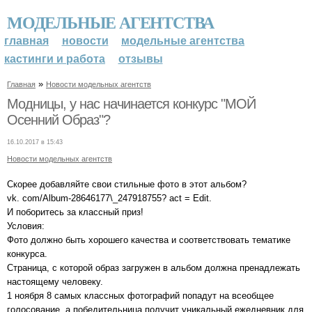
МОДЕЛЬНЫЕ АГЕНТСТВА
главная
новости
модельные агентства
кастинги и работа
отзывы
»
Главная
Новости модельных агентств
Модницы, у нас начинается конкурс "МОЙ
Осенний Образ"?
16.10.2017 в 15:43
Новости модельных агентств
Скорее добавляйте свои стильные фото в этот альбом?
vk. com/Album-28646177\_247918755? act = Edit.
И поборитесь за классный приз!
Условия:
Фото должно быть хорошего качества и соответствовать тематике
конкурса.
Страница, с которой образ загружен в альбом должна пренадлежать
настоящему человеку.
1 ноября 8 самых классных фотографий попадут на всеобщее
голосование, а победительница получит уникальный ежедневник для