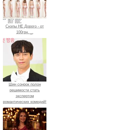
Снэпы НЕ Дорого - от
100грн. _.
Шин сонрок полон
решимости стать
экспертом
романтических комедий!