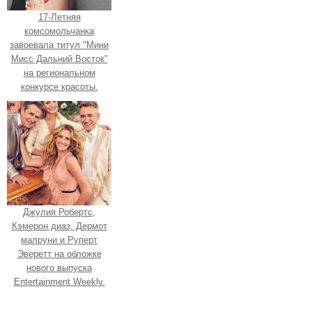
17-Летняя
комсомольчанка
завоевала титул "Мини
Мисс Дальний Восток"
на региональном
конкурсе красоты.
Джулия Робертс,
Кэмерон диаз, Дермот
малруни и Руперт
Эверетт на обложке
нового выпуска
Entertainment Weekly.