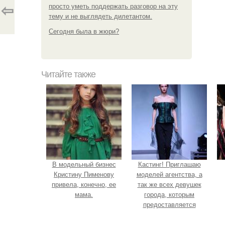
просто уметь поддержать разговор на эту
⇦
тему и не выглядеть дилетантом.
Сегодня была в жюри?
Читайте также
В модельный бизнес
Кастинг! Приглашаю
Кристину Пименову
моделей агентства, а
привела, конечно, ее
так же всех девушек
мама.
города, которым
предоставляется
возможность получить
модельные зарубежные