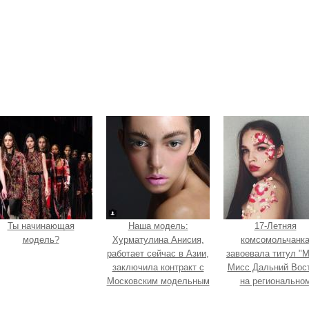
Ты начинающая
Наша модель:
17-Летняя
модель?
Хурматулина Анисия,
комсомольчанк
работает сейчас в Азии,
завоевала титул "
заключила контракт с
Мисс Дальний Вост
Московским модельным
на регионально
агентством Ультра.
конкурсе красоты