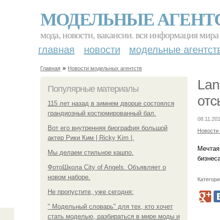
МОДЕЛЬНЫЕ АГЕНТ
мода, новости, вакансии. вся информация мира
главная
новости
модельные агентст
»
Главная
Новости модельных агентств
Lan
Популярные материалы
отс
115 лет назад в зимнем дворце состоялся
грандиозный костюмированный бал.
08.11.201
Вот его внутренняя биография большой
Новости
актер Рики Ким | Ricky Kim |.
Мечтая 
Мы делаем стильное кашпо.
бизнеса
ФотоШкола City of Angels. Объявляет о
новом наборе.
Категори
Не пропустите, уже сегодня:
" Модельный словарь" для тех, кто хочет
стать моделью, разбираться в мире моды и