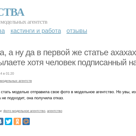
СТВА
 модельных агентств
ва
кастинги и работа
отзывы
a, а ну да в первой же статье ахах
ылаете хотя человек подписанный н
4 в 01:20
 модельных агентств
стать моделью отправила свое фото в модельное агентство. Но увы, из 
 не подходит, она получила отказ.
и:
фото модельное агентство
,
агентство