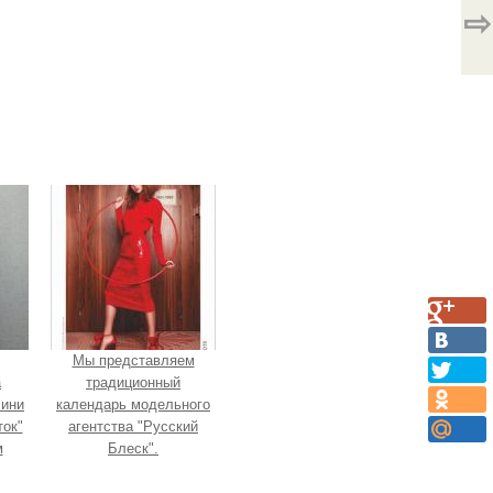
⇨
Мы представляем
а
традиционный
Мини
календарь модельного
ок"
агентства "Русский
м
Блеск".
.