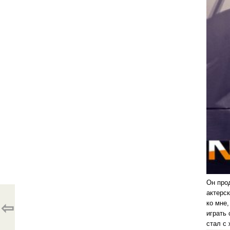
Он прод
актерск
ко мне,
⇦
играть 
стал с 