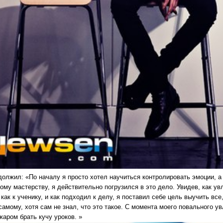
олжил: «По началу я просто хотел научиться контролировать эмоции, а н
ому мастерству, я действительно погрузился в это дело. Увидев, как у
 как к ученику, и как подходил к делу, я поставил себе цель выучить вс
самому, хотя сам не знал, что это такое. С момента моего повального у
жаром брать кучу уроков. »