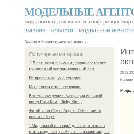
МОДЕЛЬНЫЕ АГЕНТ
мода, новости, вакансии. вся информация мира
главная
новости
модельные агентст
»
Главная
Новости модельных агентств
Инт
Популярные материалы
акт
115 лет назад в зимнем дворце состоялся
грандиозный костюмированный бал.
25.12.20
Не пропустите, уже сегодня:
Новости
Мы делаем стильное кашпо.
Модель,
Вот его внутренняя биография большой
актер Рики Ким | Ricky Kim |.
ФотоШкола City of Angels. Объявляет о
новом наборе.
" Модельный словарь" для тех, кто хочет
стать моделью, разбираться в мире моды и