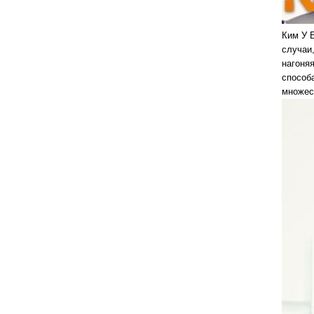
Ким У 
случаи
нагоня
способа
множес