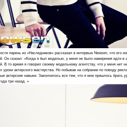
ности парень из «Наследников» рассказал в интервью Newsen, что его и
й. Он сказал: «Когда я был моделью, у меня не было намерения идти в
. В то время я говорил своему модельному агентству, что у меня нет ни
л уроки актерского мастерства. Но побывав на собрании по поводу рекл
ые актерские навыки. Закончилось все тем, что я мне пришлось брать у
года три назад. »