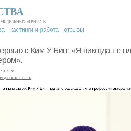
СТВА
 модельных агентств
ва
кастинги и работа
отзывы
ервью с Ким У Бин: «Я никогда не п
ером».
13 в 09:20
 модельных агентств
 а ныне актер, Ким У Бин, недавно рассказал, что профессия актера ник