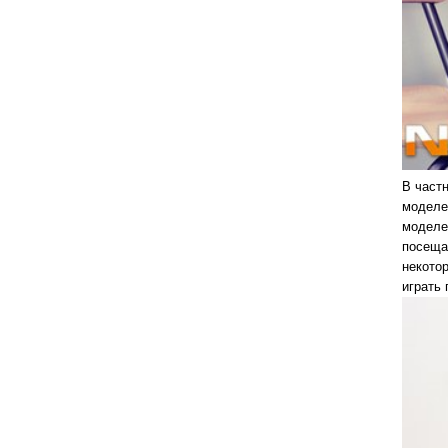
В част
моделе
моделей
посеща
некотор
играть 