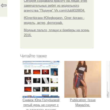
Сегодня создавала красоту на лицах этих
⇦
замечательных ребят из модельного
агентства "Подиум" Vk.com/club9328834.
#Олегбоганн #Olegbogann. Олег боганн -
модель, актер, фотограф.
Модные пальто, плащи и бомберы на осень
2016.
Читайте также
Снимок Юли Голубцовой
Publication: Issue
пятый день не сходит с
Magazine.
пьедестала лучших