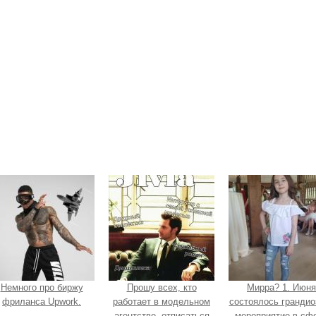
Немного про биржу
Прошу всех, кто
Мирра? 1. Июня
фриланса Upwork.
работает в модельном
состоялось грандио
агентстве, отписаться
мероприятие в сф