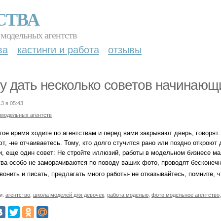
СТВА
 модельных агентств
ва
кастинги и работа
отзывы
у дать несколько советов начинающ
13 в 05:43
 модельных агентств
ое время ходите по агентствам и перед вами закрывают дверь, говорят: 
т, -не отчаиваетесь. Тому, кто долго стучится рано или поздно откроют 
, еще один совет: Не стройте иллюзий, работы в модельном бизнесе мало
тва особо не заморачиваются по поводу ваших фото, проводят бесконечн
вонить и писать, предлагать много работы- не отказывайтесь, помните, 
и:
агентство
,
школа моделей для девочек
,
работа моделью
,
фото модельное агентство