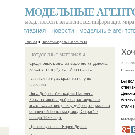
МОДЕЛЬНЫЕ АГЕНТ
мода, новости, вакансии. вся информация мира
главная
новости
модельные агентст
»
Главная
Новости модельных агентств
Хоч
Популярные материалы
Среди юных моделей выделяется девочка
27.12.20
из Санкт-петербурга - Анна павага.
Новости
Главный конкурс красоты получил
Вы долг
название.
отвечаю
Девочки
Нина Добрев: биография Николина
Агентс
Константиновна добрева, которую все
знают как актрису Нину добрев, родилась в
стали з
солнечной Болгарии (город София) 9
января 1989 года.
Категори
Цветок пустыни - Варис Дирие.