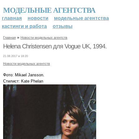
МОДЕЛЬНЫЕ АГЕНТСТВА
главная
новости
модельные агентства
кастинги и работа
отзывы
»
Главная
Новости модельных агентств
Helena Christensen для Vogue UK, 1994.
21.08.2017 в 18:20
Новости модельных агентств
Фото: Mikael Jansson.
Стилист: Kate Phelan