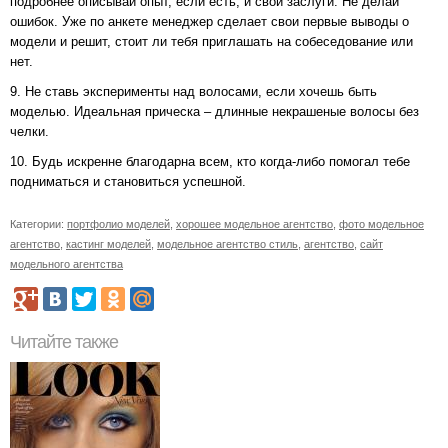
подробнее описывай опыт, если есть, и свои заслуги. Не делай
ошибок. Уже по анкете менеджер сделает свои первые выводы о
модели и решит, стоит ли тебя приглашать на собеседование или
нет.
9. Не ставь эксперименты над волосами, если хочешь быть
моделью. Идеальная прическа – длинные некрашеные волосы без
челки.
10. Будь искренне благодарна всем, кто когда-либо помогал тебе
подниматься и становиться успешной.
Категории:
портфолио моделей
,
хорошее модельное агентство
,
фото модельное
агентство
,
кастинг моделей
,
модельное агентство стиль
,
агентство
,
сайт
модельного агентства
Читайте также