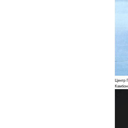
Центр 
Камбони