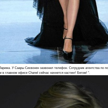
Парижа. У Саары Сихвонен зазвонил телефон. Сотрудник агентства по по
 в главном офисе Chanel сейчас начнется кастинг! Бегом! ”.