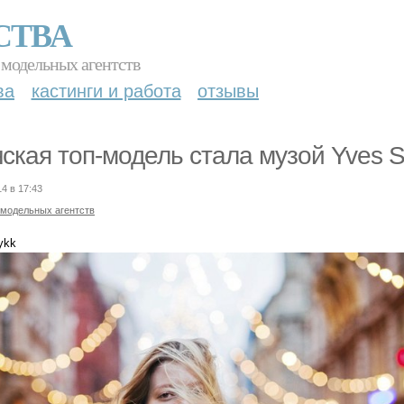
СТВА
 модельных агентств
ва
кастинги и работа
отзывы
ская топ-модель стала музой Yves Sa
14 в 17:43
 модельных агентств
ykk