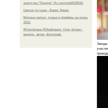
агентства "Подиум" Vk.com/club9328834.
Цветок пустыни - Варис Дирие.
Модные пальто, плащи и бомберы на осень
2016.
#Олегбоганн #Olegbogann. Олег боганн -
модель, актер, фотограф.
Звезда 
участи
провод