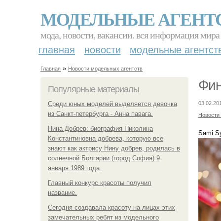
МОДЕЛЬНЫЕ АГЕНТ
мода, новости, вакансии. вся информация мира
главная
новости
модельные агентст
»
Главная
Новости модельных агентств
Фин
Популярные материалы
Среди юных моделей выделяется девочка
03.02.20
из Санкт-петербурга - Анна павага.
Новости
Нина Добрев: биография Николина
Sami S
Константиновна добрева, которую все
знают как актрису Нину добрев, родилась в
солнечной Болгарии (город София) 9
января 1989 года.
Главный конкурс красоты получил
название.
Сегодня создавала красоту на лицах этих
замечательных ребят из модельного