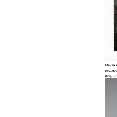
Мечта к
решающ
ведь в