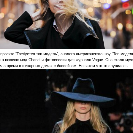
проекта “Требуется топ-модель”, аналога американского шоу “Топ-модел
я в показах мод Chanel и фотосессии для журнала Vogue. Она стала музо
ила время в шикарных домах с бассейнам. Но затем что-то случилось.