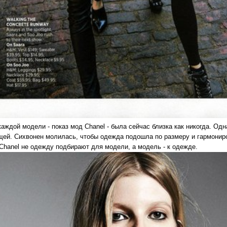
аждой модели - показ мод Chanel - была сейчас близка как никогда. Од
ей. Сихвонен молилась, чтобы одежда подошла по размеру и гармониров
 Chanel не одежду подбирают для модели, а модель - к одежде.