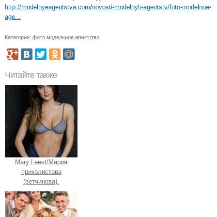
http://modelnyeagentstva.com/novosti-modelnyh-agentstv/foto-modelnoe-
age...
Категории:
фото модельное агентство
Читайте также
Mary Leest/Мария
приколистова
(ветчинова).