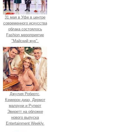
31 мая в Уфе в центре
современного искусства
облака состоялось
Fashion мероприятие
"Майский жук".
Джулия Робертс,
Кэмерон диаз, Дермот
малруни и Руперт
Эверетт на обложке
нового выпуска
Entertainment Weekly.