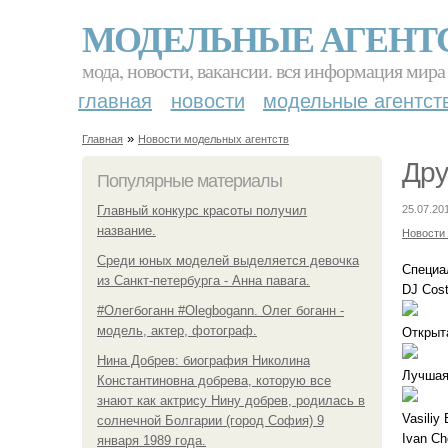
МОДЕЛЬНЫЕ АГЕНТ
мода, новости, вакансии. вся информация мира
главная
новости
модельные агентст
»
Главная
Новости модельных агентств
Дру
Популярные материалы
Главный конкурс красоты получил
25.07.20
название.
Новости
Среди юных моделей выделяется девочка
Специа
из Санкт-петербурга - Анна павага.
DJ Cost
#Олегбоганн #Olegbogann. Олег боганн -
модель, актер, фотограф.
Открыт
Нина Добрев: биография Николина
Лучшая
Константиновна добрева, которую все
знают как актрису Нину добрев, родилась в
Vasiliy 
солнечной Болгарии (город София) 9
Ivan Ch
января 1989 года.