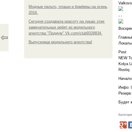
Valkovs
Модные пальто, плащи и бомберы на осень
2016.
- -
Сегодня создавала красоту на лицах этих
замечательных ребят из модельного
Воскре
агентства "Подиум" Vk.com/club9328834.
⇦
Главный
Выпускници модельного агентства!
Локаль
Pest
NEW T
Kolya L
Rostiq
Начало 
Инфо: 0
Резерв:
Будет ж
Категори