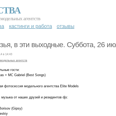
СТВА
 модельных агентств
ва
кастинги и работа
отзывы
зья, в эти выходные. Суббота, 26 ию
14 в 14:43
 модельных агентств
льные гости:
as + MC Gabriel (Best Songs)
ая фотосессия модельного агентства Elite Models
 музыка от наших друзей и резидентов djs:
Borisov (Gipsy)
eskiy