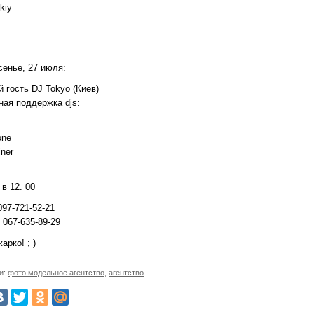
kiy
сенье, 27 июля:
 гость DJ Tokyo (Киев)
ная поддержка djs:
one
iner
в 12. 00
97-721-52-21
 067-635-89-29
арко! ; )
и:
фото модельное агентство
,
агентство