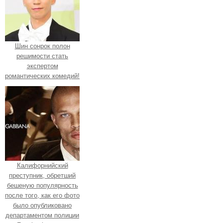
Шин сонрок полон
решимости стать
экспертом
романтических комедий!
Калифорнийский
преступник, обретший
бешеную популярность
после того, как его фото
было опубликовано
департаментом полиции