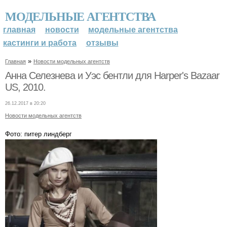
МОДЕЛЬНЫЕ АГЕНТСТВА
главная
новости
модельные агентства
кастинги и работа
отзывы
»
Главная
Новости модельных агентств
Анна Селезнева и Уэс бентли для Harper's Bazaar
US, 2010.
26.12.2017 в 20:20
Новости модельных агентств
Фото: питер линдберг