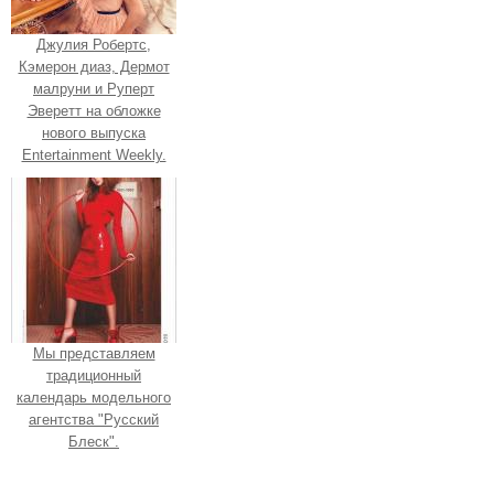
Джулия Робертс,
Кэмерон диаз, Дермот
малруни и Руперт
Эверетт на обложке
нового выпуска
Entertainment Weekly.
Мы представляем
традиционный
календарь модельного
агентства "Русский
Блеск".