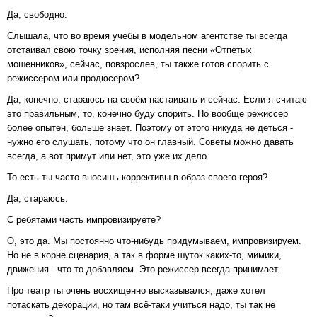
Да, свободно.
Слышала, что во время учебы в модельном агентстве ты всегда
отстаивал свою точку зрения, исполняя песни «Отпетых
мошенников», сейчас, повзрослев, ты также готов спорить с
режиссером или продюсером?
Да, конечно, стараюсь на своём настаивать и сейчас. Если я считаю
это правильным, то, конечно буду спорить. Но вообще режиссер
более опытен, больше знает. Поэтому от этого никуда не деться -
нужно его слушать, потому что он главный. Советы можно давать
всегда, а вот примут или нет, это уже их дело.
То есть ты часто вносишь коррективы в образ своего героя?
Да, стараюсь.
С ребятами часть импровизируете?
О, это да. Мы постоянно что-нибудь придумываем, импровизируем.
Но не в корне сценария, а так в форме шуток каких-то, мимики,
движения - что-то добавляем. Это режиссер всегда принимает.
Про театр ты очень восхищенно высказывался, даже хотел
потаскать декорации, но там всё-таки учиться надо, ты так не