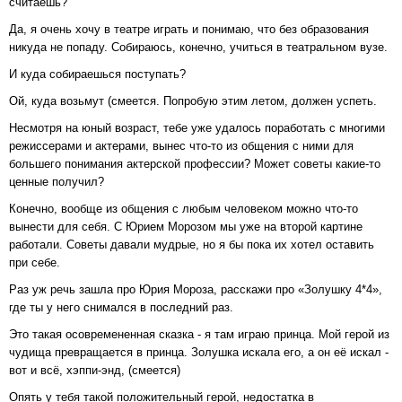
считаешь?
Да, я очень хочу в театре играть и понимаю, что без образования
никуда не попаду. Собираюсь, конечно, учиться в театральном вузе.
И куда собираешься поступать?
Ой, куда возьмут (смеется. Попробую этим летом, должен успеть.
Несмотря на юный возраст, тебе уже удалось поработать с многими
режиссерами и актерами, вынес что-то из общения с ними для
большего понимания актерской профессии? Может советы какие-то
ценные получил?
Конечно, вообще из общения с любым человеком можно что-то
вынести для себя. С Юрием Морозом мы уже на второй картине
работали. Советы давали мудрые, но я бы пока их хотел оставить
при себе.
Раз уж речь зашла про Юрия Мороза, расскажи про «Золушку 4*4»,
где ты у него снимался в последний раз.
Это такая осовремененная сказка - я там играю принца. Мой герой из
чудища превращается в принца. Золушка искала его, а он её искал -
вот и всё, хэппи-энд, (смеется)
Опять у тебя такой положительный герой, недостатка в