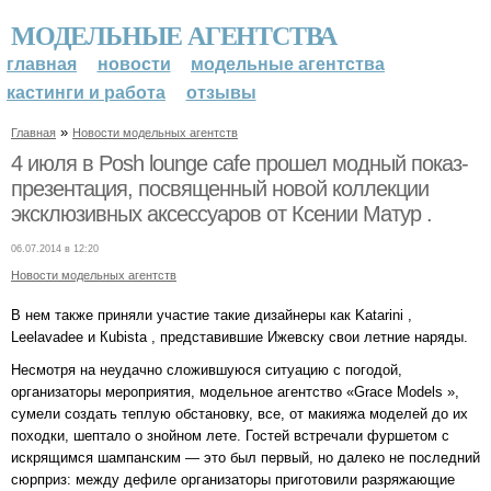
МОДЕЛЬНЫЕ АГЕНТСТВА
главная
новости
модельные агентства
кастинги и работа
отзывы
»
Главная
Новости модельных агентств
4 июля в Posh lounge cafe прошел модный показ-
презентация, посвященный новой коллекции
эксклюзивных аксессуаров от Ксении Матур .
06.07.2014 в 12:20
Новости модельных агентств
В нем также приняли участие такие дизайнеры как Katarini ,
Leelavadee и Кubista , представившие Ижевску свои летние наряды.
Несмотря на неудачно сложившуюся ситуацию с погодой,
организаторы мероприятия, модельное агентство «Grace Models »,
сумели создать теплую обстановку, все, от макияжа моделей до их
походки, шептало о знойном лете. Гостей встречали фуршетом с
искрящимся шампанским — это был первый, но далеко не последний
сюрприз: между дефиле организаторы приготовили разряжающие