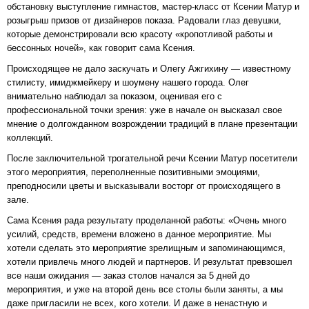
обстановку выступление гимнастов, мастер-класс от Ксении Матур и
розыгрыш призов от дизайнеров показа. Радовали глаз девушки,
которые демонстрировали всю красоту «кропотливой работы и
бессонных ночей», как говорит сама Ксения.
Происходящее не дало заскучать и Олегу Ажгихину — известному
стилисту, имиджмейкеру и шоумену нашего города. Олег
внимательно наблюдал за показом, оценивая его с
профессиональной точки зрения: уже в начале он высказал свое
мнение о долгожданном возрождении традиций в плане презентации
коллекций.
После заключительной трогательной речи Ксении Матур посетители
этого мероприятия, переполненные позитивными эмоциями,
преподносили цветы и высказывали восторг от происходящего в
зале.
Сама Ксения рада результату проделанной работы: «Очень много
усилий, средств, времени вложено в данное мероприятие. Мы
хотели сделать это мероприятие зрелищным и запоминающимся,
хотели привлечь много людей и партнеров. И результат превзошел
все наши ожидания — заказ столов начался за 5 дней до
мероприятия, и уже на второй день все столы были заняты, а мы
даже пригласили не всех, кого хотели. И даже в ненастную и