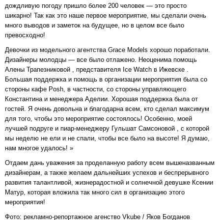
дождливую погоду пришло более 200 человек — это просто
шикарно! Так как это наше первое мероприятие, мы сделали очень
много выводов и заметок на будущее, но в целом все было
превосходно!
Девочки из модельного агентства Grace Models хорошо поработали.
Дизайнеры молодцы — все было отлажено. Неоценима помощь
Алены Трапезниковой , представителя Ice Watch в Ижевске .
Большая поддержка и помощь в организации мероприятия была со
стороны кафе Posh, в частности, со стороны управляющего
Константина и менеджера Аделии. Хорошая поддержка была от
гостей. Я очень довольна и благодарна всем, кто сделал максимум
для того, чтобы это мероприятие состоялось! Особенно, моей
лучшей подруге и пиар-менеджеру Гульшат Самсоновой , с которой
мы неделю не ели и не спали, чтобы все было на высоте! Я думаю,
нам многое удалось! »
Отдаем дань уважения за проделанную работу всем вышеназванным
дизайнерам, а также желаем дальнейших успехов и беспрерывного
развития талантливой, жизнерадостной и солнечной девушке Ксении
Матур, которая вложила так много сил в организацию этого
мероприятия!
Фото: рекламно-репортажное агенство Vkube / Яков Богданов