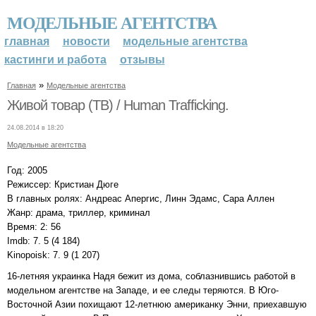
МОДЕЛЬНЫЕ АГЕНТСТВА
главная
новости
модельные агентства
кастинги и работа
отзывы
»
Главная
Модельные агентства
Живой товар (ТВ) / Human Trafficking.
24.08.2014 в 18:20
Модельные агентства
Год: 2005
Режиссер: Кристиан Дюге
В главных ролях: Андреас Апергис, Линн Эдамс, Сара Аллен
Жанр: драма, триллер, криминал
Время: 2: 56
Imdb: 7. 5 (4 184)
Kinopoisk: 7. 9 (1 207)
16-летняя украинка Надя бежит из дома, соблазнившись работой в
модельном агентстве на Западе, и ее следы теряются. В Юго-
Восточной Азии похищают 12-летнюю американку Энни, приехавшую