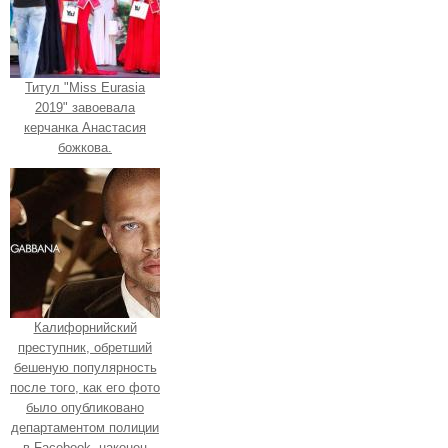
Титул "Miss Eurasia
2019" завоевала
керчанка Анастасия
божкова.
Калифорнийский
преступник, обретший
бешеную популярность
после того, как его фото
было опубликовано
департаментом полиции
в Facebook, наконец