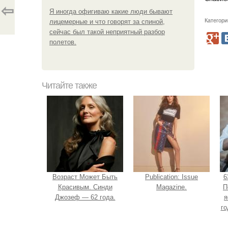
⇦
Я иногда офигиваю какие люди бывают
Категори
лицемерные и что говорят за спиной,
сейчас был такой неприятный разбор
полетов.
Читайте также
Возраст Может Быть
Publication: Issue
6
Красивым. Синди
Magazine.
П
Джозеф — 62 года.
я
го