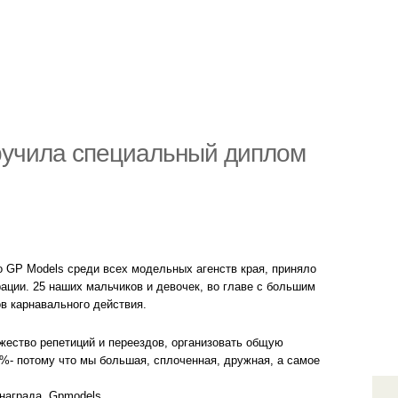
вручила специальный диплом
о GP Models среди всех модельных агенств края, приняло
ации. 25 наших мальчиков и девочек, во главе с большим
в карнавального действия.
жество репетиций и переездов, организовать общую
0 %- потому что мы большая, сплоченная, дружная, а самое
награда. Gpmodels.