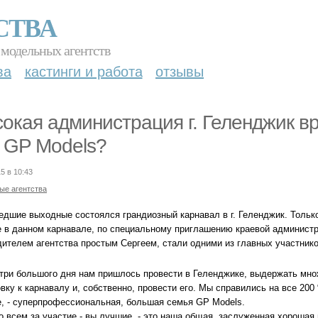
СТВА
 модельных агентств
ва
кастинги и работа
отзывы
окая администрация г. Геленджик 
 GP Models?
5 в 10:43
ые агентства
едшие выходные состоялся грандиозный карнавал в г. Геленджик. Тольк
е в данном карнавале, по специальному приглашению краевой администр
дителем агентства простым Сергеем, стали одними из главных участнико
три большого дня нам пришлось провести в Геленджике, выдержать мно
вку к карнавалу и, собственно, провести его. Мы справились на все 20
е, - суперпрофессиональная, большая семья GP Models.
о всем за участие - вы лучшие, - это наша общая, заслуженная хорошая 