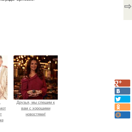
⇨
,
Друзья, мы спешим к
мот
вам с хорошими
т
новостями!
ке
ly.