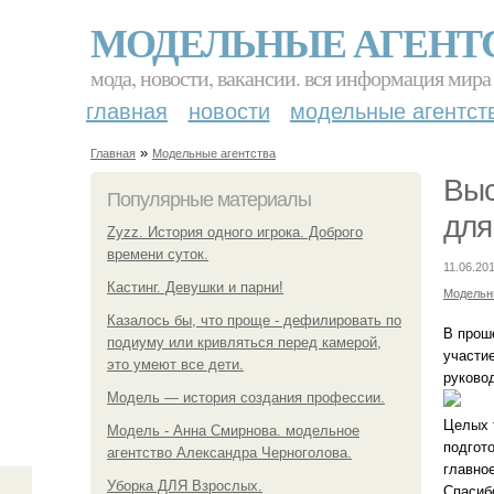
МОДЕЛЬНЫЕ АГЕНТ
мода, новости, вакансии. вся информация мира
главная
новости
модельные агентст
»
Главная
Модельные агентства
Выс
Популярные материалы
для
Zyzz. История одного игрока. Доброго
времени суток.
11.06.201
Кастинг. Девушки и парни!
Модельн
Казалось бы, что проще - дефилировать по
В прош
подиуму или кривляться перед камерой,
участи
это умеют все дети.
руково
Модель — история создания профессии.
Целых 
Модель - Анна Смирнова. модельное
подгото
агентство Александра Черноголова.
главно
Уборка ДЛЯ Взрослых.
Спасиб