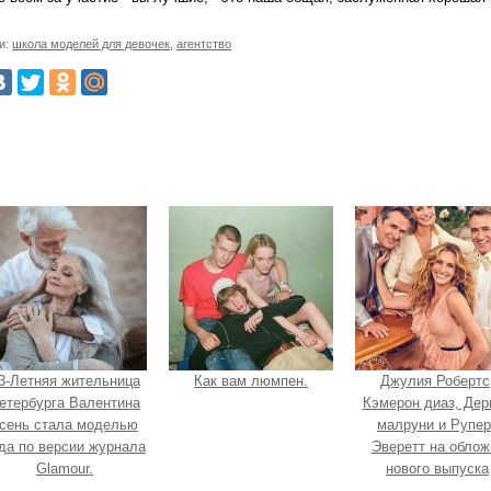
и:
школа моделей для девочек
,
агентство
3-Летняя жительница
Как вам люмпен.
Джулия Робертс
етербурга Валентина
Кэмерон диаз, Дер
сень стала моделью
малруни и Рупер
да по версии журнала
Эверетт на облож
Glamour.
нового выпуска
Entertainment Week