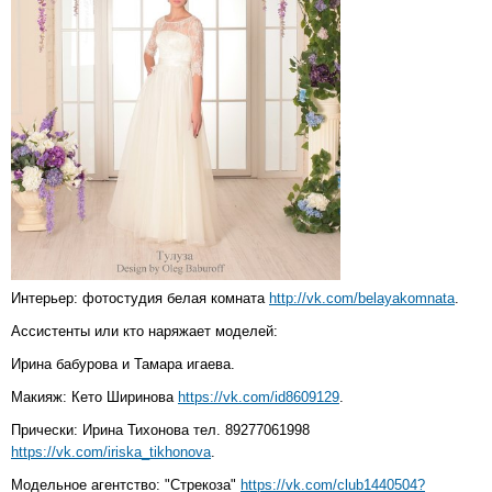
Интерьер: фотостудия белая комната
http://vk.com/belayakomnata
.
Ассистенты или кто наряжает моделей:
Ирина бабурова и Тамара игаева.
Макияж: Кето Ширинова
https://vk.com/id8609129
.
Прически: Ирина Тихонова тел. 89277061998
https://vk.com/iriska_tikhonova
.
Модельное агентство: "Стрекоза"
https://vk.com/club1440504?