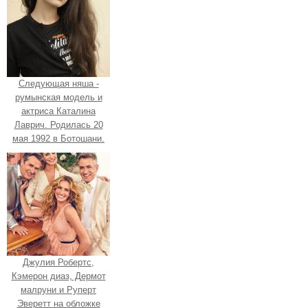
Следующая няша -
румынская модель и
актриса Каталина
Лаврич. Родилась 20
мая 1992 в Ботошани.
Джулия Робертс,
Кэмерон диаз, Дермот
малруни и Руперт
Эверетт на обложке