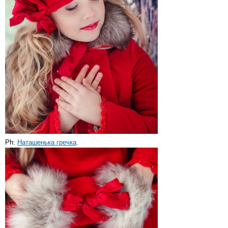
Ph:
Наташенька гречка
.