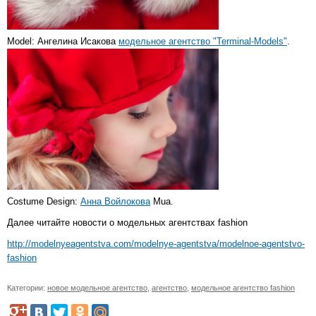
Model: Ангелина Исакова
модельное агентство "Terminal
-
Models"
.
Costume Design:
Анна Войлокова
Mua.
Далее читайте новости о модельных агентствах fashion
http://modelnyeagentstva.com/modelnye-agentstva/modelnoe-agentstvo-
fashion
Категории:
новое модельное агентство
,
агентство
,
модельное агентство fashion