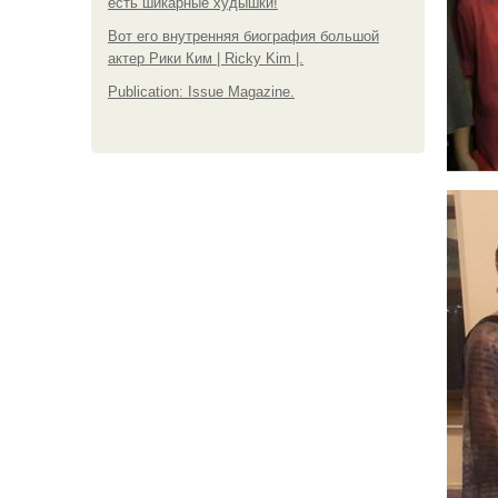
есть шикарные худышки!
Вот его внутренняя биография большой
актер Рики Ким | Ricky Kim |.
Publication: Issue Magazine.