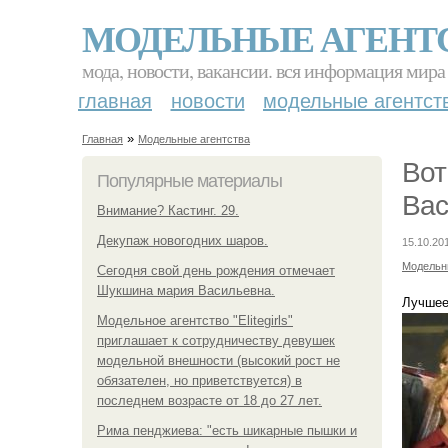
МОДЕЛЬНЫЕ АГЕНТ
мода, новости, вакансии. вся информация мира
главная
новости
модельные агентст
»
Главная
Модельные агентства
Вот
Популярные материалы
Вас
Внимание? Кастинг. 29.
Декупаж новогодних шаров.
15.10.20
Модельн
Сегодня свой день рождения отмечает
Шукшина мария Васильевна.
Лучшее 
Модельное агентство "Elitegirls"
приглашает к сотрудничеству девушек
модельной внешности (высокий рост не
обязателен, но приветствуется) в
последнем возрасте от 18 до 27 лет.
Рима пенджиева: "есть шикарные пышки и