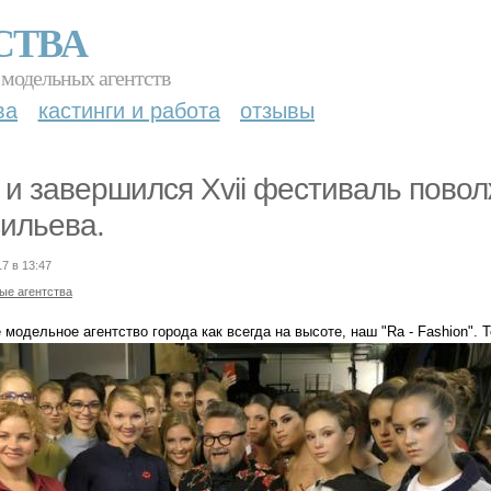
СТВА
 модельных агентств
ва
кастинги и работа
отзывы
 и завершился Xvii фестиваль пово
ильева.
17 в 13:47
ые агентства
модельное агентство города как всегда на высоте, наш "Ra - Fashion".