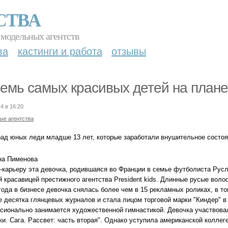
СТВА
 модельных агентств
ва
кастинги и работа
отзывы
емь самых красивых детей на плане
4 в 16:20
ые агентства
рад юных леди младше 13 лет, которые заработали внушительное состоя
на Пименова
n-карьеру эта девочка, родившаяся во Франции в семье футболиста Русл
й красавицей престижного агентства President kids. Длинные русые воло
года в бизнесе девочка снялась более чем в 15 рекламных роликах, в том
е десятка глянцевых журналов и стала лицом торговой марки "Киндер" 
сионально занимается художественной гимнастикой. Девочка участвовал
и. Сага. Рассвет: часть вторая". Однако уступила американской коллег