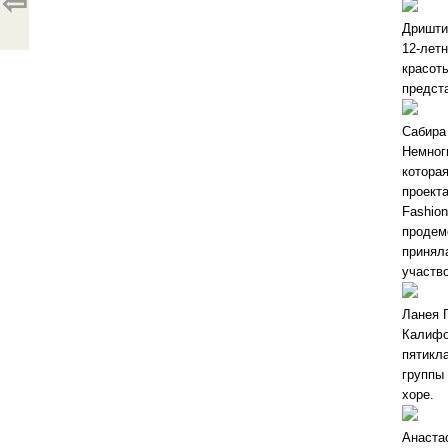
⇦
Дришти
12-лет
красоты
предст
Сабира
Немног
которая
проект
Fashio
продем
принял
участво
Ланея 
Калифо
пятикл
группы 
хоре.
Анаста