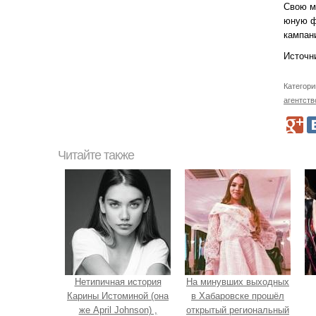
Свою м
юную ф
кампани
Источни
Категори
агентств
Читайте также
Нетипичная история
На минувших выходных
Карины Истоминой (она
в Хабаровске прошёл
же April Johnson) ,
открытый региональный