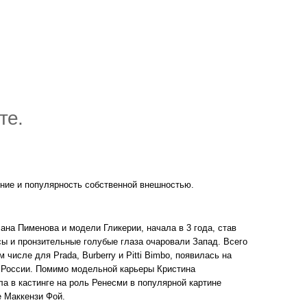
те.
ние и популярность собственной внешностью.
ана Пименова и модели Гликерии, начала в 3 года, став
сы и пронзительные голубые глаза очаровали Запад. Всего
 числе для Prada, Burberry и Pitti Bimbo, появилась на
в России. Помимо модельной карьеры Кристина
а в кастинге на роль Ренесми в популярной картине
е Маккензи Фой.