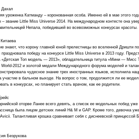
 Дахал
няя уроженка Катманду – коронованная особа. Именно ей в мае этого го
 – звание Little Miss Universe 2014. На международном контесте она уве
авительницей Непала, победившей во всевозможных конкурсах красоты. 
 Китаева
ие знают, что корону главной юной прелестницы во вселенной Дришти по
 праздновала победу на конкурсе Little Miss Universe в 2013 году. Пре
а «Детская Топ модель — 2013», обладательница титула «Мини — Мисс Тат
n World-2012 и золотой медали Международного форума моделей и талант
онстрировала чудесное знание трех иностранных языков, исполнила нац
а участие в бальном выходе. На вопрос о том, продолжится ли ее модел
вать в конкурсах, но планирует стать врачом, как ее родители.
Грейс
рнийской оторве Ланее всего девять, а список ее модельных побед уж
ассница была лицом детских линий H& M и GAP. Кроме того, девочка уж
Avicii. Талантливая крошка сравнивает себя с диснеевской принцессой Б
сия Безрукова