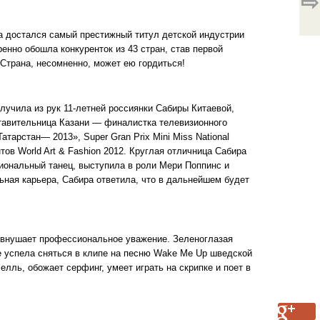
⇨
да достался самый престижный титул детской индустрии
ренно обошла конкуренток из 43 стран, став первой
Страна, несомненно, может ею гордиться!
лучила из рук 11-летней россиянки Сабиры Китаевой,
дставительница Казани — финалистка телевизионного
арстан— 2013», Super Gran Prix Mini Miss National
ов World Art & Fashion 2012. Круглая отличница Сабира
иональный танец, выступила в роли Мери Поппинс и
ьная карьера, Сабира ответила, что в дальнейшем будет
е внушает профессиональное уважение. Зеленоглазая
е успела сняться в клипе на песню Wake Me Up шведской
елль, обожает серфинг, умеет играть на скрипке и поет в