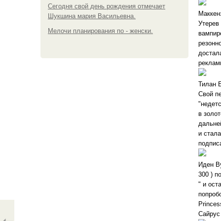
Сегодня свой день рождения отмечает
Маккен
Шукшина мария Васильевна.
Утерев
Мелочи планирования по - женски.
вампир
резонн
достал
рекламн
Тилан 
Свой п
"недет
в золо
дальне
и стал
подпис
Иден В
300 ) п
" и ос
попроб
Prince
Сайрус