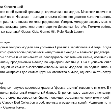
зи Кристин Фой
 нос юной русской красавице, харизматичная модель Маккензи отлично 
ской саге. На момент выхода фильма ей вот-вот должно было исполнить
о привлекло внимание кинопродюсеров. Увидеть молодую актрису можно и
ась козырная роль юного воплощения Джессики Честейн. Помимо работы
ых кампаний Guess Kids, Garnet Hill, Polo Ralph Lauren.
Блондо
ервый гонорар модели эта уроженка Прованса заработала в 4 года. Когд
ской" фотосессии разразился нешуточный скандал – главного редактора,
том платье и на шпильках на леопардовом постельном белье, обвинили 
йшему продвижению Блондо по карьерной лестнице. Она с успехом снялас
а одной из самых высокооплачиваемых юных моделей. На родине Тилан 
али контракты два самых крупных агентства в мире, однако начать сотру
уд
обедных титулов королевы красоты "формата мини" говорят о многом. В 
тавила прибыльный модельный бизнес. Впрочем, расставаться с популяр
овать силы на серьезном бизнес-поприще: создании империи имени себя
ss Canopy Bed Collection и собственных игрушечных копий. Родители пот
 и Селены Гомес.