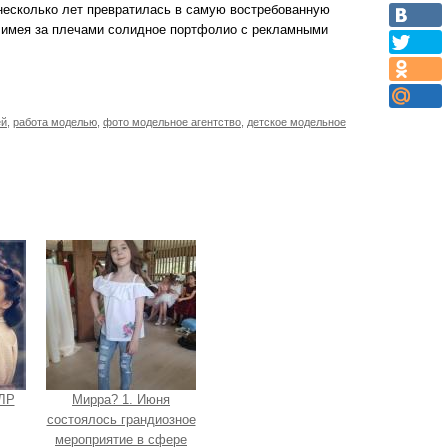
 несколько лет превратилась в самую востребованную
, имея за плечами солидное портфолио с рекламными
ей
,
работа моделью
,
фото модельное агентство
,
детское модельное
СЛР
Мирра? 1. Июня
состоялось грандиозное
мероприятие в сфере