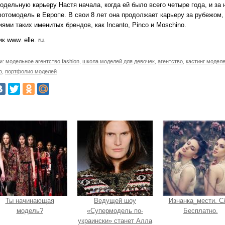
одельную карьеру Настя начала, когда ей было всего четыре года, и за
отомодель в Европе. В свои 8 лет она продолжает карьеру за рубежом
ями таких именитых брендов, как Incanto, Pinco и Moschino.
к www. elle. ru.
и:
модельное агентство fashion
,
школа моделей для девочек
,
агентство
,
кастинг модел
о
,
портфолио моделей
Ты начинающая
Ведущей шоу
Изнанка_мести. 
модель?
«Супермодель по-
Бесплатно.
украински» станет Алла