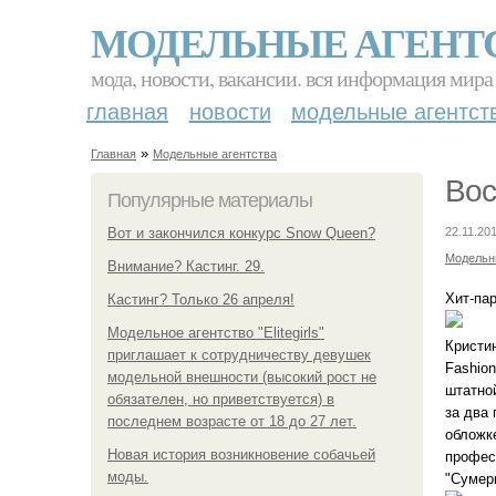
МОДЕЛЬНЫЕ АГЕНТ
мода, новости, вакансии. вся информация мира
главная
новости
модельные агентст
»
Главная
Модельные агентства
Вос
Популярные материалы
Вот и закончился конкурс Snow Queen?
22.11.201
Модельн
Внимание? Кастинг. 29.
Хит-па
Кастинг? Только 26 апреля!
Модельное агентство "Elitegirls"
Кристи
приглашает к сотрудничеству девушек
Fashio
модельной внешности (высокий рост не
штатно
обязателен, но приветствуется) в
за два 
последнем возрасте от 18 до 27 лет.
обложк
Новая история возникновение собачьей
профес
моды.
"Сумерк