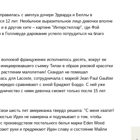
справилась с амплуа дочери Эдварда и Беллы в
ся 12 лет. Необычное выразительное лицо девочки вполне
 в другом хите – картине "Интерстеллар", где Фой
 в Голливуде дарование успело потрудиться на благо
а волоокой француженке исполнилось десять, вокруг ее
 инициировавшего съемку Тилан в образе роковой красотки
в растлении малолетних! Скандал не помешал
ь для Lacoste, сотрудничала с маркой Jean Paul Gaultier
нередко сравнивают с юной Бриджит Бордо. С ней уже
дничество с ними девочка сможет только после 15 лет.
свои шесть лет американка твердо решила: "С меня хватит!
ностью Иден не намерена и подумывает о том, чтобы
 с производством постельного белья марки Eden Wood
ирают руки и предрекают Иден славу и состояние Майли