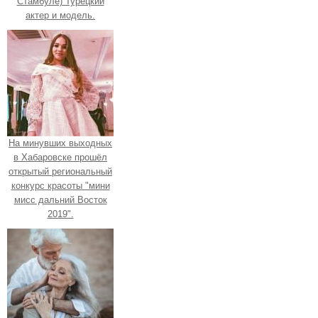
Стамбуле) Турецкий
актер и модель.
На минувших выходных
в Хабаровске прошёл
открытый региональный
конкурс красоты "мини
мисс дальний Восток
2019".