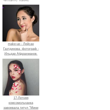
make-up - Лейсан
Газтдинова. фотограф -
Ильдар Абдрахманов.
17-Летняя
комсомольчанка
завоевала титул "Мини