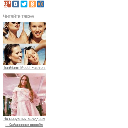
Читайте также
ToniGarrn Model Fashion.
На минувших выходных
в Хабаровске прошёл