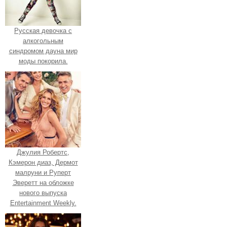
Русская девочка с
алкогольным
синдромом дауна мир
моды покорила.
Джулия Робертс,
Кэмерон диаз, Дермот
малруни и Руперт
Эверетт на обложке
нового выпуска
Entertainment Weekly.