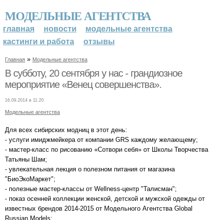
МОДЕЛЬНЫЕ АГЕНТСТВА
главная
новости
модельные агентства
кастинги и работа
отзывы
»
Главная
Модельные агентства
В субботу, 20 сентября у нас - грандиозное
мероприятие «Венец совершенства».
16.09.2014 в 11:20
Модельные агентства
Для всех сибирских модниц в этот день:
- услуги имиджмейкера от компании GRS каждому желающему;
- мастер-класс по рисованию «Сотвори себя» от Школы Творчества
Татьяны Шам;
- увлекательная лекция о полезном питания от магазина
"БиоЭкоМаркет";
- полезные мастер-классы от Wellness-центр "Талисман";
- показ осенней коллекции женской, детской и мужской одежды от
известных брендов 2014-2015 от Модельного Агентства Global
Russian Models;