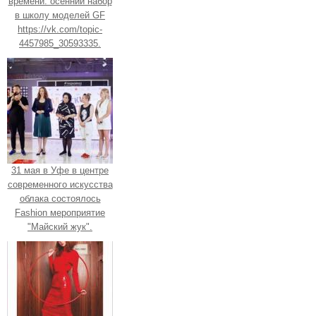
времени. осенний набор
в школу моделей GF
https://vk.com/topic-
4457985_30593335.
31 мая в Уфе в центре
современного искусства
облака состоялось
Fashion мероприятие
"Майский жук".