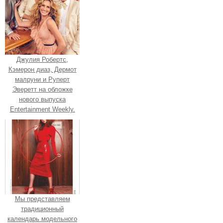
Джулия Робертс,
Кэмерон диаз, Дермот
малруни и Руперт
Эверетт на обложке
нового выпуска
Entertainment Weekly.
Мы представляем
традиционный
календарь модельного