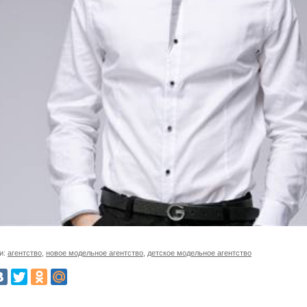
и:
агентство
,
новое модельное агентство
,
детское модельное агентство