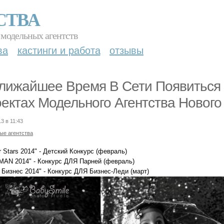
СТВА
 модельных агентств
ва
кастинги и работа
отзывы
лижайшее Время В Сети Появитьс
ектах Модельного Агентства Нового
3 в 11:43
ые агентства
or Stars 2014" - Детский Конкурс (февраль)
 MAN 2014" - Конкурс ДЛЯ Парней (февраль)
 Бизнес 2014" - Конкурс ДЛЯ Бизнес-Леди (март)