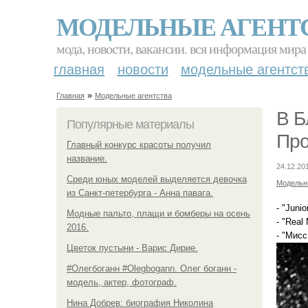
МОДЕЛЬНЫЕ АГЕНТ
мода, новости, вакансии. вся информация мира
главная
новости
модельные агентст
»
Главная
Модельные агентства
В Б
Популярные материалы
Про
Главный конкурс красоты получил
название.
24.12.201
Среди юных моделей выделяется девочка
Модельн
из Санкт-петербурга - Анна павага.
- "Juni
Модные пальто, плащи и бомберы на осень
- "Real
2016.
- "Мисс
Цветок пустыни - Варис Дирие.
#Олегбоганн #Olegbogann. Олег боганн -
модель, актер, фотограф.
Нина Добрев: биография Николина