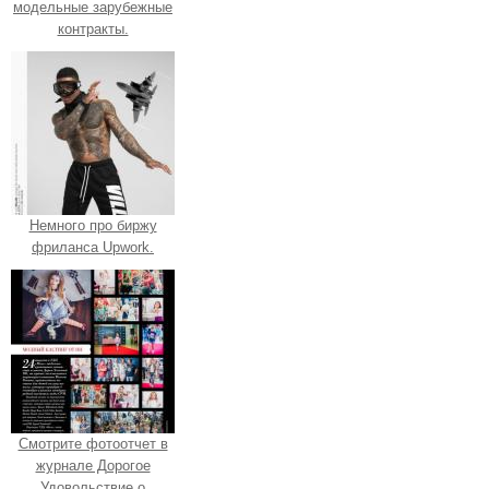
модельные зарубежные
контракты.
Немного про биржу
фриланса Upwork.
Смотрите фотоотчет в
журнале Дорогое
Удовольствие о