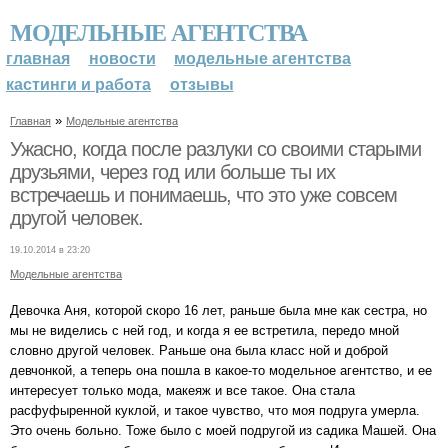
МОДЕЛЬНЫЕ АГЕНТСТВА
главная
новости
модельные агентства
кастинги и работа
отзывы
»
Главная
Модельные агентства
Ужасно, когда после разлуки со своими старыми
друзьями, через год или больше ты их
встречаешь и понимаешь, что это уже совсем
другой человек.
19.10.2014 в 23:20
Модельные агентства
Девочка Аня, которой скоро 16 лет, раньше была мне как сестра, но
мы не виделись с ней год, и когда я ее встретила, передо мной
словно другой человек. Раньше она была класс ной и доброй
девчонкой, а теперь она пошла в какое-то модельное агентство, и ее
интересует только мода, макеяж и все такое. Она стала
расфуфыренной куклой, и такое чувство, что моя подруга умерла.
Это очень больно. Тоже было с моей подругой из садика Машей. Она