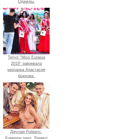
Одежды.
Титул "Miss Eurasia
2019" завоевала
керчанка Анастасия
божкова.
Джулия Робертс,
Кэмерон диаз, Дермот