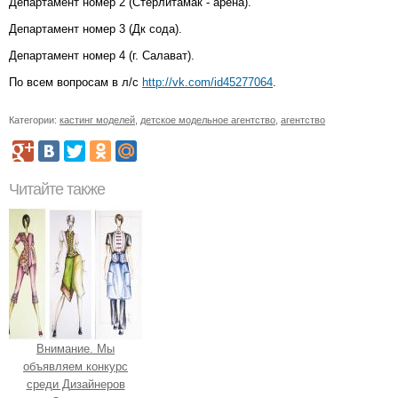
Департамент номер 2 (Стерлитамак - арена).
Департамент номер 3 (Дк сода).
Департамент номер 4 (г. Салават).
По всем вопросам в л/с
http://vk.com/id45277064
.
Категории:
кастинг моделей
,
детское модельное агентство
,
агентство
Читайте также
Внимание. Мы
объявляем конкурс
среди Дизайнеров