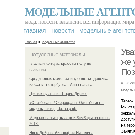
МОДЕЛЬНЫЕ АГЕНТ
мода, новости, вакансии. вся информация мира
главная
новости
модельные агентст
»
Главная
Модельные агентства
Ува
Популярные материалы
же 
Главный конкурс красоты получил
название.
Поз
Среди юных моделей выделяется девочка
01.08.20
из Санкт-петербурга - Анна павага.
Модельн
Цветок пустыни - Варис Дирие.
Теперь
#Олегбоганн #Olegbogann. Олег боганн -
Мы ста
модель, актер, фотограф.
зеркал
Модные пальто, плащи и бомберы на осень
доступн
2016.
на тер
Заняти
Нина Добрев: биография Николина