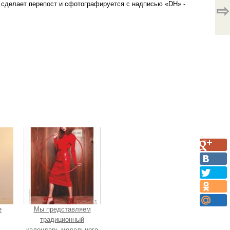
о сделает перепост и сфотографируется с надписью «DH» -
⇨
e
Мы представляем
традиционный
календарь модельного