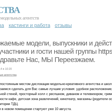
СТВА
 модельных агентств
ва
кастинги и работа
отзывы
жаемые модели, выпускники и дейст
участники и гости нашей группы https
дравьте Нас, МЫ Переезжаем.
14 в 10:20
ые агентства
 постоянным местом дислокации модельно-креативного агентства и шк
раемся сделать для Вас самые лучшие условия: удобное расположение, 
ьной стеной, просторный холл с респшном, диваном и телевизором, гри
ости кафе, детская зона развлечений, кинотеатр, магазины (родители о
ритории ТДЦ.
я в новом помещении стартуют уже 10 августа.