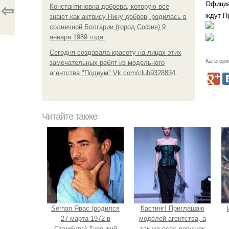
Официа
Константиновна добрева, которую все
⇦
ждут П
знают как актрису Нину добрев, родилась в
солнечной Болгарии (город София) 9
января 1989 года.
Сегодня создавала красоту на лицах этих
Категори
замечательных ребят из модельного
агентства "Подиум" Vk.com/club9328834.
Читайте также
Serhan Явас (родился
Кастинг! Приглашаю
27 марта 1972 в
моделей агентства, а
Стамбуле) Турецкий
так же всех девушек