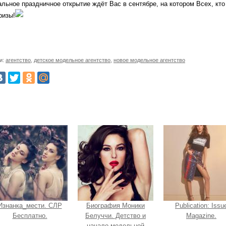
льное праздничное открытие ждёт Вас в сентябре, на котором Всех, кт
ризы!
и:
агентство
,
детское модельное агентство
,
новое модельное агентство
Изнанка_мести. СЛР
Биография Моники
Publication: Issu
Бесплатно.
Белуччи. Детство и
Magazine.
начало модельной