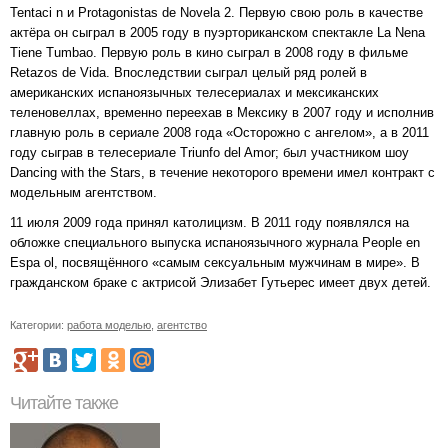
Tentaci n и Protagonistas de Novela 2. Первую свою роль в качестве
актёра он сыграл в 2005 году в пуэрториканском спектакле La Nena
Tiene Tumbao. Первую роль в кино сыграл в 2008 году в фильме
Retazos de Vida. Впоследствии сыграл целый ряд ролей в
американских испаноязычных телесериалах и мексиканских
теленовеллах, временно переехав в Мексику в 2007 году и исполнив
главную роль в сериале 2008 года «Осторожно с ангелом», а в 2011
году сыграв в телесериале Triunfo del Amor; был участником шоу
Dancing with the Stars, в течение некоторого времени имел контракт с
модельным агентством.
11 июля 2009 года принял католицизм. В 2011 году появлялся на
обложке специального выпуска испаноязычного журнала People en
Espa ol, посвящённого «самым сексуальным мужчинам в мире». В
гражданском браке с актрисой Элизабет Гутьерес имеет двух детей.
Категории:
работа моделью
,
агентство
Читайте также