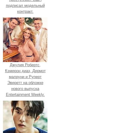
подписал модельный
контракт.
Джулия Робертс,
Кэмерон диаз, Дермот
малруни и Руперт
Эверетт на обложке
нового выпуска
Entertainment Weekly.