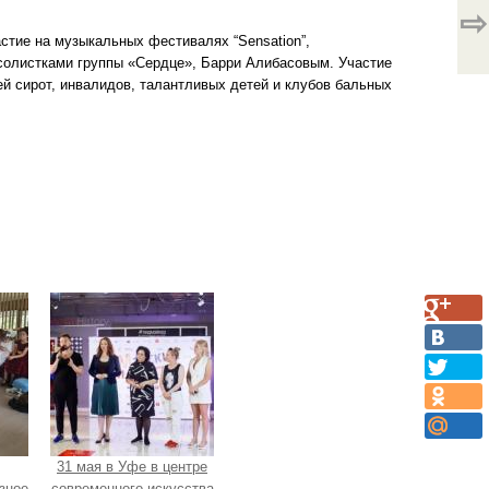
⇨
стие на музыкальных фестивалях “Sensation”,
 солистками группы «Сердце», Барри Алибасовым. Участие
й сирот, инвалидов, талантливых детей и клубов бальных
31 мая в Уфе в центре
зное
современного искусства