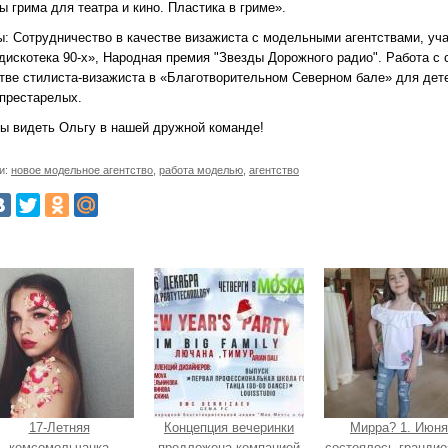
 грима для театра и кино. Пластика в гриме».
ы: Сотрудничество в качестве визажиста с модельными агентствами, уча
дискотека 90-х», Народная премия "Звезды Дорожного радио". Работа с
стве стилиста-визажиста в «Благотворительном Северном бале» для дете
 престарелых.
ы видеть Ольгу в нашей дружной команде!
и:
новое модельное агентство
,
работа моделью
,
агентство
17-Летняя
Концепция вечеринки
Мирра? 1. Июня
комсомольчанка
предложена компанией
состоялось грандио