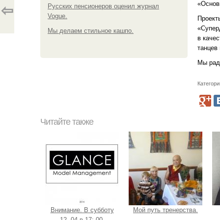
«Основы
Русских пенсионеров оценил журнал
⇦
Vogue.
Проект
«Супер
Мы делаем стильное кашпо.
в каче
танцев
Мы рад
Категори
Читайте также
Внимание. В субботу
Мой путь тренерства.
12. 04 в 17: 00.