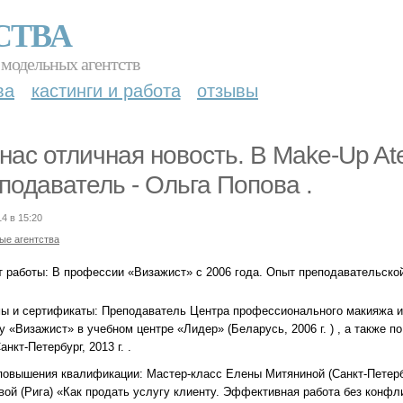
СТВА
 модельных агентств
ва
кастинги и работа
отзывы
 нас отличная новость. В Make-Up At
подаватель - Ольга Попова .
14 в 15:20
ые агентства
т работы: В профессии «Визажист» с 2006 года. Опыт преподавательской
ы и сертификаты: Преподаватель Центра профессионального макияжа и г
у «Визажист» в учебном центре «Лидер» (Беларусь, 2006 г. ) , а также п
Санкт-Петербург, 2013 г. .
повышения квалификации: Мастер-класс Елены Митяниной (Санкт-Петерб
вой (Рига) «Как продать услугу клиенту. Эффективная работа без конф