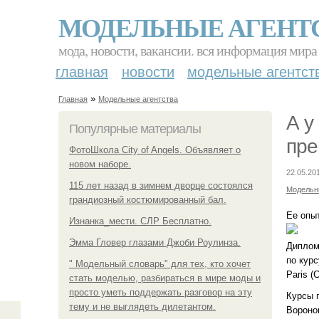
МОДЕЛЬНЫЕ АГЕНТ
мода, новости, вакансии. вся информация мира
главная
новости
модельные агентст
»
Главная
Модельные агентства
А у
Популярные материалы
пре
ФотоШкола City of Angels. Объявляет о
новом наборе.
22.05.20
115 лет назад в зимнем дворце состоялся
Модельн
грандиозный костюмированный бал.
Ее опы
Изнанка_мести. СЛР Бесплатно.
Эмма Гловер глазами Джоби Роулинза.
Диплом
по курс
" Модельный словарь" для тех, кто хочет
Paris (
стать моделью, разбираться в мире моды и
просто уметь поддержать разговор на эту
Курсы 
тему и не выглядеть дилетантом.
Вороно