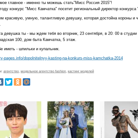
амое главное - именно ты можешь стать"Мисс Россия 2015"!
 году конкурс "Мисс Камчатка" посетит региональный директор конкурса 
м красивую, умную, талантливую девушку, которая достойна короны и че
.
а девушка ты - мы ждем тебя во вторник, 23 сентября, в 20: 00 в студии 
адская 100, дом быта Камчатка, 5 этаж.
е иметь - шпильки и купальник.
city-pages.info/dopolnitelnyy-kasting-na-konkurs-miss-kamchatka-2014
и:
агентство
,
модельное агентство fashion
,
кастинг моделей