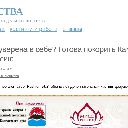
СТВА
 модельных агентств
ва
кастинги и работа
отзывы
уверена в себе? Готова покорить Ка
сию.
14 в 04:20
ые агентства
ое агентство "Fashion Star" объявляет дополнительный кастинг девушек