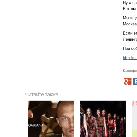
Ну а с
В этом
Мы ище
Москва
Если эт
Ленингр
При себ
http://
Категори
Читайте также