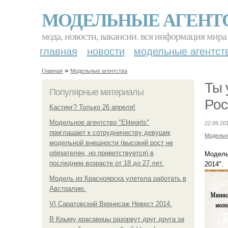
МОДЕЛЬНЫЕ АГЕНТ
мода, новости, вакансии. вся информация мира
главная
новости
модельные агентст
»
Главная
Модельные агентства
Ты 
Популярные материалы
Рос
Кастинг? Только 26 апреля!
Модельное агентство "Elitegirls"
22.09.20
приглашает к сотрудничеству девушек
Модельн
модельной внешности (высокий рост не
обязателен, но приветствуется) в
Модельн
последнем возрасте от 18 до 27 лет.
2014".
Модель из Красноярска улетела работать в
Австралию.
VI Саратовский Вернисаж Невест 2014.
В Крыму красавицы разорвут друг друга за