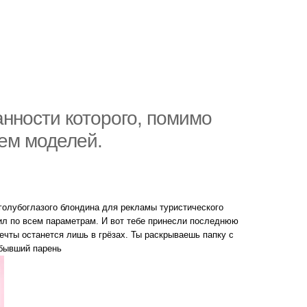
занности которого, помимо
аем моделей.
голубоглазого блондина для рекламы туристического
дил по всем параметрам. И вот тебе принесли последнюю
ечты останется лишь в грёзах. Ты раскрываешь папку с
 бывший парень