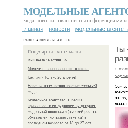
МОДЕЛЬНЫЕ АГЕНТ
мода, новости, вакансии. вся информация мира
главная
новости
модельные агентст
»
Главная
Модельные агентства
Ты 
Популярные материалы
раз
Внимание? Кастинг. 29.
Мелочи планирования по - женски.
18.06.20
Модельн
Кастинг? Только 26 апреля!
Новая история возникновение собачьей
Сейчас
моды.
агентс
анкету
Модельное агентство "Elitegirls"
досье 
приглашает к сотрудничеству девушек
модельной внешности (высокий рост не
обязателен, но приветствуется) в
последнем возрасте от 18 до 27 лет.