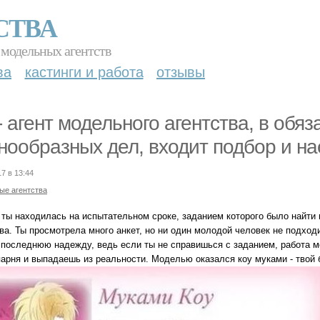
СТВА
 модельных агентств
ва
кастинги и работа
отзывы
- агент модельного агентства, в обя
нообразных дел, входит подбор и н
17 в 13:44
ые агентства
 ты находилась на испытательном сроке, заданием которого было найти 
тва. Ты просмотрела много анкет, но ни один молодой человек не подхо
, последнюю надежду, ведь если ты не справишься с заданием, работа м
парня и выпадаешь из реальности. Моделью оказался коу муками - твой