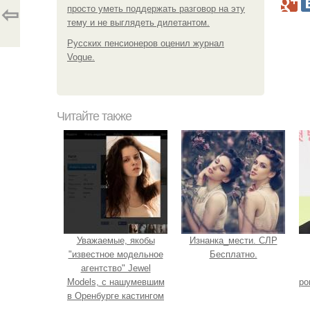
просто уметь поддержать разговор на эту
⇦
тему и не выглядеть дилетантом.
Русских пенсионеров оценил журнал
Vogue.
Читайте также
Уважаемые, якобы
Изнанка_мести. СЛР
"известное модельное
Бесплатно.
агентство" Jewel
Models, с нашумевшим
ро
в Оренбурге кастингом
среди "всехподряд" по