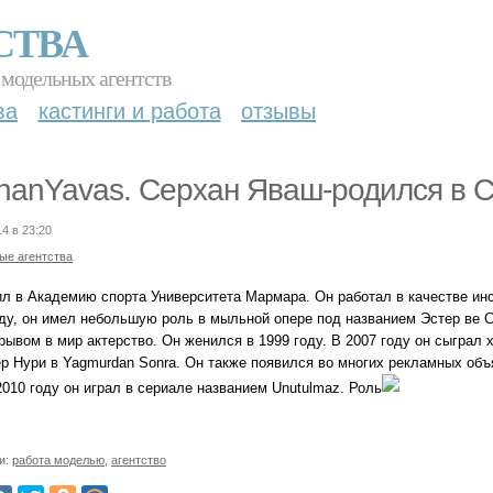
СТВА
 модельных агентств
ва
кастинги и работа
отзывы
hanYavas. Серхан Яваш-родился в С
14 в 23:20
ые агентства
ил в Академию спорта Университета Мармара. Он работал в качестве инс
ду, он имел небольшую роль в мыльной опере под названием Эстер ве Са
рывом в мир актерство. Он женился в 1999 году. В 2007 году он сыграл 
р Нури в Yagmurdan Sonra. Он также появился во многих рекламных объявл
2010 году он играл в сериале названием Unutulmaz. Роль
и:
работа моделью
,
агентство