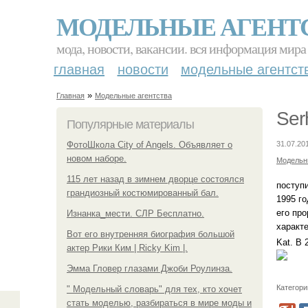
МОДЕЛЬНЫЕ АГЕНТ
мода, новости, вакансии. вся информация мира
главная
новости
модельные агентст
»
Главная
Модельные агентства
Ser
Популярные материалы
ФотоШкола City of Angels. Объявляет о
31.07.20
новом наборе.
Модельн
115 лет назад в зимнем дворце состоялся
поступ
грандиозный костюмированный бал.
1995 го
его про
Изнанка_мести. СЛР Бесплатно.
характе
Вот его внутренняя биография большой
Kat. В 
актер Рики Ким | Ricky Kim |.
Эмма Гловер глазами Джоби Роулинза.
Категори
" Модельный словарь" для тех, кто хочет
стать моделью, разбираться в мире моды и