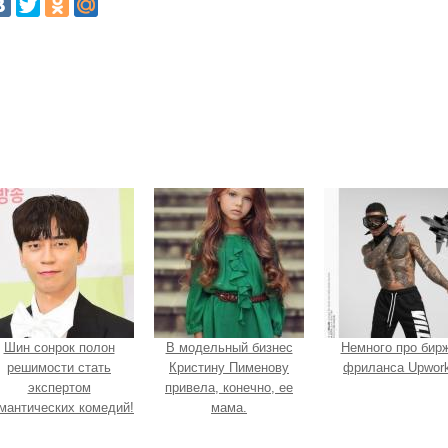
Шин сонрок полон
В модельный бизнес
Немного про бир
решимости стать
Кристину Пименову
фриланса Upwork
экспертом
привела, конечно, ее
мантических комедий!
мама.