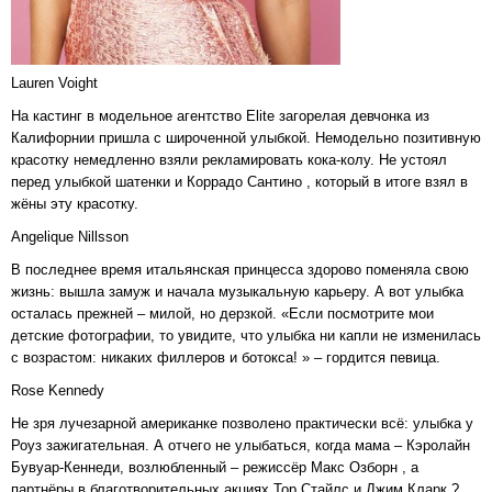
Lauren Voight
На кастинг в модельное агентство Elite загорелая девчонка из
Калифорнии пришла с широченной улыбкой. Немодельно позитивную
красотку немедленно взяли рекламировать кока-колу. Не устоял
перед улыбкой шатенки и Коррадо Сантино , который в итоге взял в
жёны эту красотку.
Angelique Nillsson
В последнее время итальянская принцесса здорово поменяла свою
жизнь: вышла замуж и начала музыкальную карьеру. А вот улыбка
осталась прежней – милой, но дерзкой. «Если посмотрите мои
детские фотографии, то увидите, что улыбка ни капли не изменилась
с возрастом: никаких филлеров и ботокса! » – гордится певица.
Rose Kennedy
Не зря лучезарной американке позволено практически всё: улыбка у
Роуз зажигательная. А отчего не улыбаться, когда мама – Кэролайн
Бувуар-Кеннеди, возлюбленный – режиссёр Макс Озборн , а
партнёры в благотворительных акциях Тор Стайлс и Джим Кларк ?