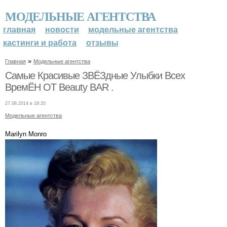
МОДЕЛЬНЫЕ АГЕНТСТВА
главная
новости
модельные агентства
кастинги и работа
отзывы
»
Главная
Модельные агентства
Самые Красивые ЗВЁЗдные Улыбки Всех
ВремЁН ОТ Beauty BAR .
27.08.2014 в 18:20
Модельные агентства
Marilyn Monro