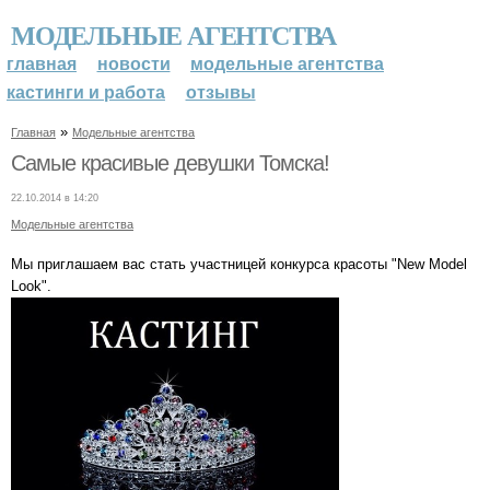
МОДЕЛЬНЫЕ АГЕНТСТВА
главная
новости
модельные агентства
кастинги и работа
отзывы
»
Главная
Модельные агентства
Самые красивые девушки Томска!
22.10.2014 в 14:20
Модельные агентства
Мы приглашаем вас стать участницей конкурса красоты "New Model
Look".