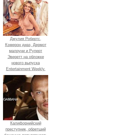
Джулия Робертс,
Кэмерон диаз, Дермот
малруни и Руперт
Эверетт на обложке
нового выпуска
Entertainment Weekly.
Калифорнийский
преступник, обретший