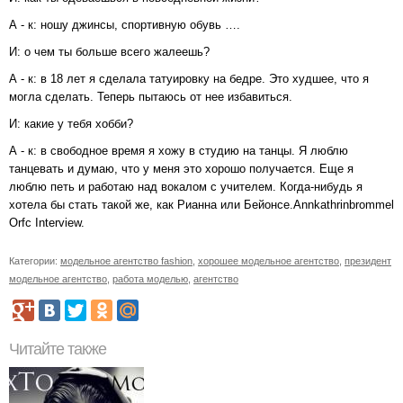
А - к: ношу джинсы, спортивную обувь ….
И: о чем ты больше всего жалеешь?
А - к: в 18 лет я сделала татуировку на бедре. Это худшее, что я
могла сделать. Теперь пытаюсь от нее избавиться.
И: какие у тебя хобби?
А - к: в свободное время я хожу в студию на танцы. Я люблю
танцевать и думаю, что у меня это хорошо получается. Еще я
люблю петь и работаю над вокалом с учителем. Когда-нибудь я
хотела бы стать такой же, как Рианна или Бейонсе.Annkathrinbrommel
Orfc Interview.
Категории:
модельное агентство fashion
,
хорошее модельное агентство
,
президент
модельное агентство
,
работа моделью
,
агентство
Читайте также