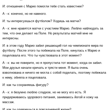
И: отношения с Марио помогли тебе стать известнее?
А - к: конечно, но не намного.
И: ты интересуешься футболом? Ходишь на матчи?
А - к: мне нравятся матчи с участием Марио. Люблю наблюдать за
тем, что они делают на Поле. Но результаты матчей мне не
интересны.
И: в этом году Марио забил решающий гол на чемпионате мира по
футболу. После этого ты побежала на Поле, кинулась к Марио и
поцеловала его. Что ты чувствовала в этот момент?
А - к: вы не поверите, но я пропустила тот момент, когда он забил.
Мои друзья начали кричать и трясти меня. Я была очень
взволнована и ничего не могла с собой поделать, поэтому побежала
к нему, обняла и поцеловала.
И: как ты сохраняешь фигуру?
А - к: я безумно люблю сладкое, но не могу его есть. Я
придерживаюсь здорового питания, занимаюсь йогой и хожу на
массаж.
И: как ты одеваешься в повседневной жизни?