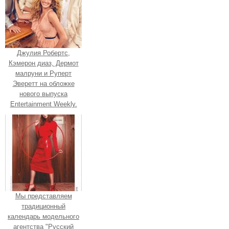
Джулия Робертс,
Кэмерон диаз, Дермот
малруни и Руперт
Эверетт на обложке
нового выпуска
Entertainment Weekly.
Мы представляем
традиционный
календарь модельного
агентства "Русский