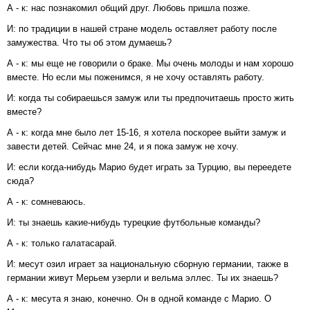
А - к: нас познакомил общий друг. Любовь пришла позже.
И: по традиции в нашей стране модель оставляет работу после
замужества. Что ты об этом думаешь?
А - к: мы еще не говорили о браке. Мы очень молоды и нам хорошо
вместе. Но если мы поженимся, я не хочу оставлять работу.
И: когда ты собираешься замуж или ты предпочитаешь просто жить
вместе?
А - к: когда мне было лет 15-16, я хотела поскорее выйти замуж и
завести детей. Сейчас мне 24, и я пока замуж не хочу.
И: если когда-нибудь Марио будет играть за Турцию, вы переедете
сюда?
А - к: сомневаюсь.
И: ты знаешь какие-нибудь турецкие футбольные команды?
А - к: только галатасарай.
И: месут озил играет за национальную сборную германии, также в
германии живут Мерьем узерли и вельма эллес. Ты их знаешь?
А - к: месута я знаю, конечно. Он в одной команде с Марио. О