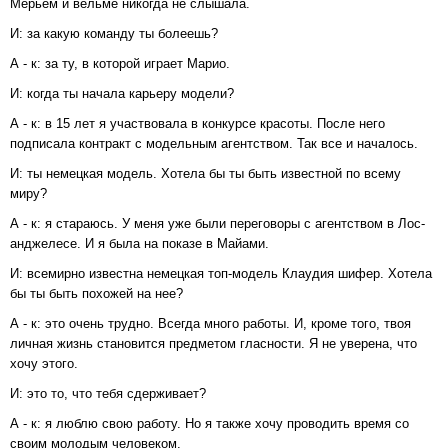
Мерьем и вельме никогда не слышала.
И: за какую команду ты болеешь?
А - к: за ту, в которой играет Марио.
И: когда ты начала карьеру модели?
А - к: в 15 лет я участвовала в конкурсе красоты. После него
подписала контракт с модельным агентством. Так все и началось.
И: ты немецкая модель. Хотела бы ты быть известной по всему
миру?
А - к: я стараюсь. У меня уже были переговоры с агентством в Лос-
анджелесе. И я была на показе в Майами.
И: всемирно известна немецкая топ-модель Клаудия шифер. Хотела
бы ты быть похожей на нее?
А - к: это очень трудно. Всегда много работы. И, кроме того, твоя
личная жизнь становится предметом гласности. Я не уверена, что
хочу этого.
И: это то, что тебя сдерживает?
А - к: я люблю свою работу. Но я также хочу проводить время со
своим молодым человеком.