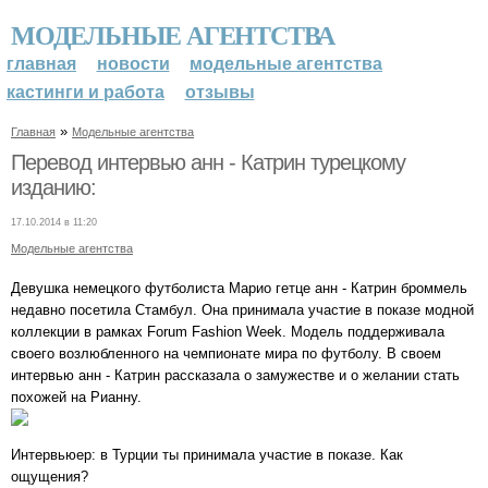
МОДЕЛЬНЫЕ АГЕНТСТВА
главная
новости
модельные агентства
кастинги и работа
отзывы
»
Главная
Модельные агентства
Перевод интервью анн - Катрин турецкому
изданию:
17.10.2014 в 11:20
Модельные агентства
Девушка немецкого футболиста Марио гетце анн - Катрин броммель
недавно посетила Стамбул. Она принимала участие в показе модной
коллекции в рамках Forum Fashion Week. Модель поддерживала
своего возлюбленного на чемпионате мира по футболу. В своем
интервью анн - Катрин рассказала о замужестве и о желании стать
похожей на Рианну.
Интервьюер: в Турции ты принимала участие в показе. Как
ощущения?