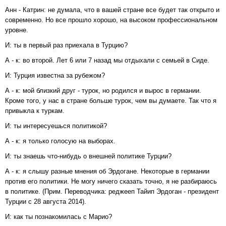
Анн - Катрин: не думала, что в вашей стране все будет так открыто и
современно. Но все прошло хорошо, на высоком профессиональном
уровне.
И: ты в первый раз приехала в Турцию?
А - к: во второй. Лет 6 или 7 назад мы отдыхали с семьей в Сиде.
И: Турция известна за рубежом?
А - к: мой близкий друг - турок, но родился и вырос в германии.
Кроме того, у нас в стране больше турок, чем вы думаете. Так что я
привыкла к туркам.
И: ты интересуешься политикой?
А - к: я только голосую на выборах.
И: ты знаешь что-нибудь о внешней политике Турции?
А - к: я слышу разные мнения об Эрдогане. Некоторые в германии
против его политики. Не могу ничего сказать точно, я не разбираюсь
в политике. (Прим. Переводчика: реджееп Тайип Эрдоган - президент
Турции с 28 августа 2014).
И: как ты познакомилась с Марио?