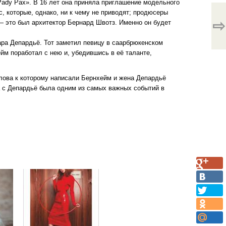
ady Pax». В 16 лет она приняла приглашение модельного
, которые, однако, ни к чему не приводят; продюсеры
⇨
— это был архитектор Бернард Швотз. Именно он будет
ара Депардьё. Тот заметил певицу в саарбрюкенском
йм поработал с нею и, убедившись в её таланте,
слова к которому написали Бернхейм и жена Депардьё
а с Депардьё была одним из самых важных событий в