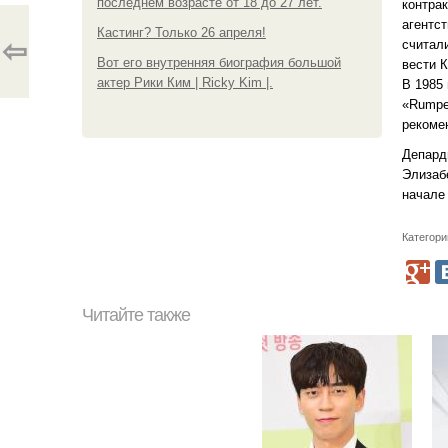
последнем возрасте от 18 до 27 лет.
контра
агентст
Кастинг? Только 26 апреля!
⇦
считал
Вот его внутренняя биография большой
вести 
актер Рики Ким | Ricky Kim |.
В 1985
«Rumpe
рекоме
Депард
Элизаб
начале
Категори
Читайте также