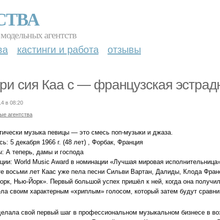
СТВА
 модельных агентств
ва
кастинги и работа
отзывы
ри сия Каа с — французская эстрадн
14 в 08:20
ые агентства
тически музыка певицы — это смесь поп-музыки и джаза.
ь: 5 декабря 1966 г. (48 лет) , Форбак, Франция
: А теперь, дамы и господа
ции: World Music Award в номинации «Лучшая мировая исполнительница»
те восьми лет Каас уже пела песни Сильви Вартан, Далиды, Клода Франс
орк, Нью-Йорк». Первый большой успех пришёл к ней, когда она получил
ела своим характерным «хриплым» голосом, который затем будут сравни
делала свой первый шаг в профессиональном музыкальном бизнесе в воз