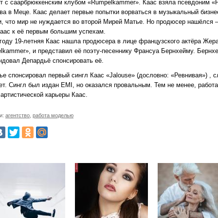
кт с саарбрюккенским клубом «Rumpelkammer». Каас взяла псевдоним «P
ва в Меце. Каас делает первые попытки ворваться в музыкальный бизнес
и, что мир не нуждается во второй Мирей Матье. Но продюсер нашёлся 
Каас к её первым большим успехам.
 году 19-летняя Каас нашла продюсера в лице французского актёра Жер
lkammer», и представил её поэту-песеннику Франсуа Бернхейму. Бернхе
ндовал Депардьё спонсировать её.
ье спонсировал первый сингл Каас «Jalouse» (дословно: «Ревнивая») , 
ет. Сингл был издан EMI, но оказался провальным. Тем не менее, работ
 артистической карьеры Каас.
и:
агентство
,
работа моделью