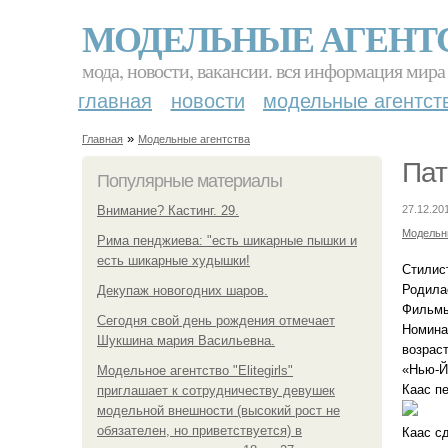
МОДЕЛЬНЫЕ АГЕНТ
мода, новости, вакансии. вся информация мира
главная
новости
модельные агентст
»
Главная
Модельные агентства
Пат
Популярные материалы
Внимание? Кастинг. 29.
27.12.20
Модельн
Рима пенджиева: "есть шикарные пышки и
есть шикарные худышки!
Стилис
Родилас
Декупаж новогодних шаров.
Фильмы
Сегодня свой день рождения отмечает
Номина
Шукшина мария Васильевна.
возрас
«Нью-Й
Модельное агентство "Elitegirls"
Каас п
приглашает к сотрудничеству девушек
модельной внешности (высокий рост не
обязателен, но приветствуется) в
Каас с