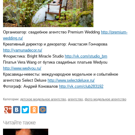
Организатор: свадебное агентство Premium Wedding
http://premium-
wedding.ru/
Креативный директор и декоратор: Анастасия Гончарова
http://yamunadecor.ru/
Флористика: Bright Miracle Studio
http://vk.com/studio_bm
Платья Vera Wang от бутика свадебных платьев Wedyou
http://www.wedyou.ru/
Красавицы-невесты: международное модельное и событийное
агентство Select Deluxe
http://www.selectdeluxe.ru/
Фотограф: Андрей Коновалов
http://vk.com/club283192
Категории:
детское модельное агентство
,
агентство
,
фото модельное агентство
Читайте также