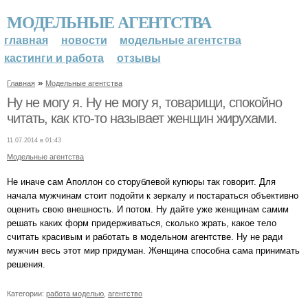
МОДЕЛЬНЫЕ АГЕНТСТВА
главная
новости
модельные агентства
кастинги и работа
отзывы
»
Главная
Модельные агентства
Ну не могу я. Ну не могу я, товарищи, спокойно
читать, как кто-то называет женщин жирухами.
11.07.2014 в 01:43
Модельные агентства
Не иначе сам Аполлон со сторублевой купюры так говорит. Для
начала мужчинам стоит подойти к зеркалу и постараться объективно
оценить свою внешность. И потом. Ну дайте уже женщинам самим
решать каких форм придерживаться, сколько жрать, какое тело
считать красивым и работать в модельном агентстве. Ну не ради
мужчин весь этот мир придуман. Женщина способна сама принимать
решения.
Категории:
работа моделью
,
агентство