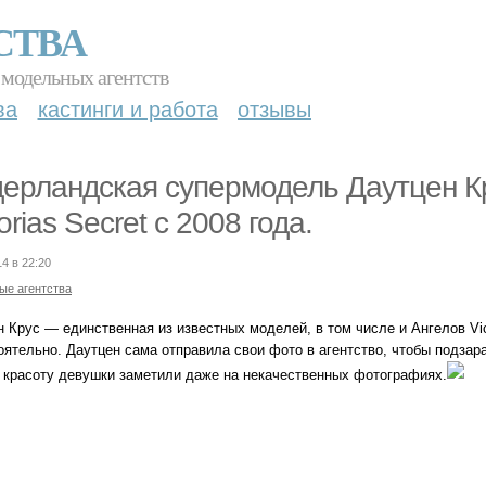
СТВА
 модельных агентств
ва
кастинги и работа
отзывы
ерландская супермодель Даутцен Кр
torias Secret c 2008 года.
14 в 22:20
ые агентства
 Крус — единственная из известных моделей, в том числе и Ангелов Vic
оятельно. Даутцен сама отправила свои фото в агентство, чтобы подза
 красоту девушки заметили даже на некачественных фотографиях.