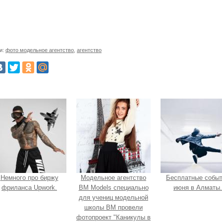
и:
фото модельное агентство
,
агентство
Немного про биржу
Модельное агентство
Бесплатные собы
фриланса Upwork.
BM Models специально
июня в Алматы.
для учениц модельной
школы BM провели
фотопроект "Каникулы в