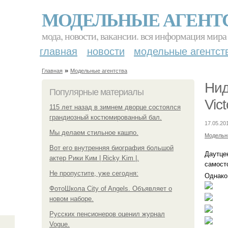
МОДЕЛЬНЫЕ АГЕНТ
мода, новости, вакансии. вся информация мира
главная
новости
модельные агентст
»
Главная
Модельные агентства
Нид
Популярные материалы
Vic
115 лет назад в зимнем дворце состоялся
грандиозный костюмированный бал.
17.05.20
Мы делаем стильное кашпо.
Модельн
Вот его внутренняя биография большой
Даутцен
актер Рики Ким | Ricky Kim |.
самост
Не пропустите, уже сегодня:
Однако
ФотоШкола City of Angels. Объявляет о
новом наборе.
Русских пенсионеров оценил журнал
Vogue.