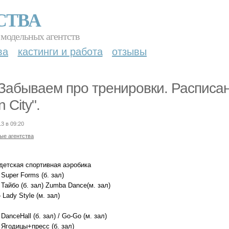
СТВА
 модельных агентств
ва
кастинги и работа
отзывы
Забываем про тренировки. Расписан
 City".
13 в 09:20
ые агентства
-детская спортивная аэробика
- Super Forms (б. зал)
- Тайбо (б. зал) Zumba Dance(м. зал)
– Lady Style (м. зал)
- DanceHall (б. зал) / Go-Go (м. зал)
- Ягодицы+пресс (б. зал)