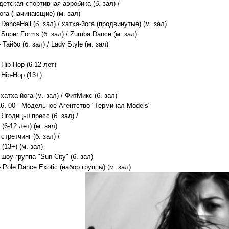
-детская спортивная аэробика (б. зал) /
ога (начинающие) (м. зал)
- DanceHall (б. зал) / хатха-йога (продвинутые) (м. зал)
- Super Forms (б. зал) / Zumba Dance (м. зал)
 Тайбо (б. зал) / Lady Style (м. зал)
- Hip-Hop (6-12 лет)
- Hip-Hop (13+)
- хатха-йога (м. зал) / ФитМикс (б. зал)
16. 00 - Модельное Агентство "Терминал-Models"
- Ягодицы+пресс (б. зал) /
 (6-12 лет) (м. зал)
 стретчинг (б. зал) /
 (13+) (м. зал)
- шоу-группа "Sun City" (б. зал)
– Pole Dance Exotic (набор группы) (м. зал)