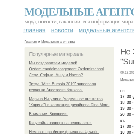
МОДЕЛЬНЫЕ АГЕНТ
мода, новости, вакансии. вся информация мира
главная
новости
модельные агентст
»
Главная
Модельные агентства
Не 
Популярные материалы
"Sun
Мы поздравляем моделей
Ozdemirmodelmanagement Ozdemirschool
09.12.20
Леру, Софью, Анну и Настю?
Модельн
Титул "Miss Eurasia 2019" завоевала
керчанка Анастасия божкова.
пн.
17. 00 
Марина Никулина (модельное агентство
18. 00 
"Карина") в коллекции дизайнера Dina More.
19. 00 
Внимание: Вакансии.
20. 00 
вт.
Кинусайга пэчворк на пенопласте.
17. 00 
Немного про биржу фриланса Upwork.
18. 00 