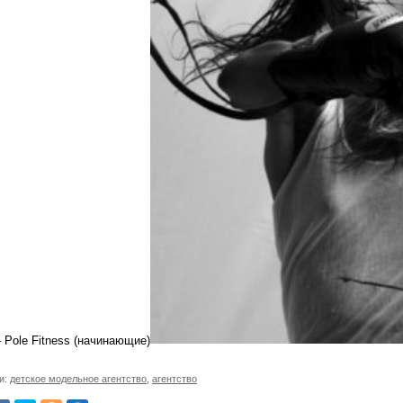
– Pole Fitness (начинающие)
и:
детское модельное агентство
,
агентство