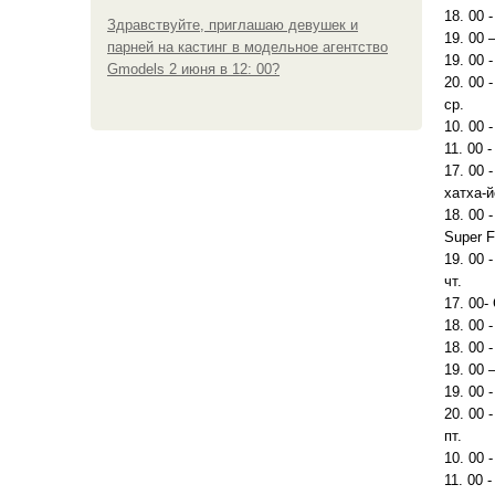
18. 00 
Здравствуйте, приглашаю девушек и
19. 00 
парней на кастинг в модельное агентство
19. 00 
Gmodels 2 июня в 12: 00?
20. 00 
ср.
10. 00 
11. 00 
17. 00 
хатха-й
18. 00 
Super F
19. 00 -
чт.
17. 00-
18. 00 
18. 00 
19. 00 
19. 00 
20. 00 
пт.
10. 00 
11. 00 