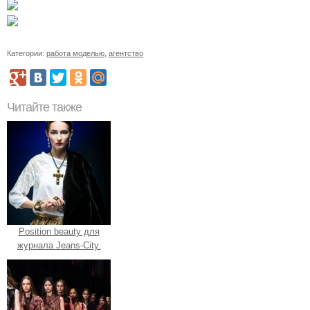
Категории:
работа моделью
,
агентство
Читайте также
Position beauty для
журнала Jeans-City.