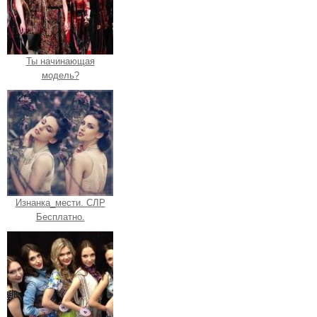
Ты начинающая
модель?
Изнанка_мести. СЛР
Бесплатно.