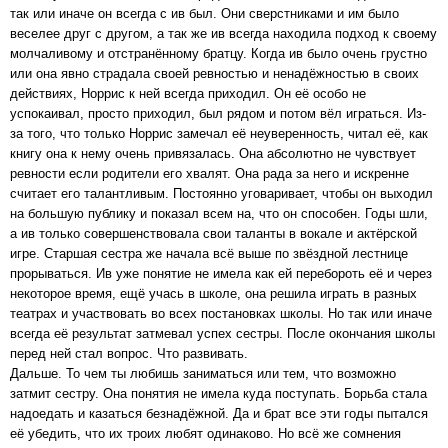
так или иначе он всегда с ив был. Они сверстниками и им было
веселее друг с другом, а так же ив всегда находила подход к своему
молчаливому и отстранённому братцу. Когда ив было очень грустно
или она явно страдала своей ревностью и ненадёжностью в своих
действиях, Норрис к ней всегда приходил. Он её особо не
успокаивал, просто приходил, был рядом и потом вёл играться. Из-
за того, что только Норрис замечал её неуверенность, читал её, как
книгу она к нему очень привязалась. Она абсолютно не чувствует
ревности если родители его хвалят. Она рада за него и искренне
считает его талантливым. Постоянно уговаривает, чтобы он выходил
на большую публику и показал всем на, что он способен. Годы шли,
а ив только совершенствовала свои таланты в вокале и актёрской
игре. Старшая сестра же начала всё выше по звёздной лестнице
прорываться. Ив уже понятие не имела как ей перебороть её и через
некоторое время, ещё учась в школе, она решила играть в разных
театрах и участвовать во всех постановках школы. Но так или иначе
всегда её результат затмевал успех сестры. После окончания школы
перед ней стал вопрос. Что развивать.
Дальше. То чем ты любишь заниматься или тем, что возможно
затмит сестру. Она понятия не имела куда поступать. Борьба стала
надоедать и казаться безнадёжной. Да и брат все эти годы пытался
её убедить, что их троих любят одинаково. Но всё же сомнения