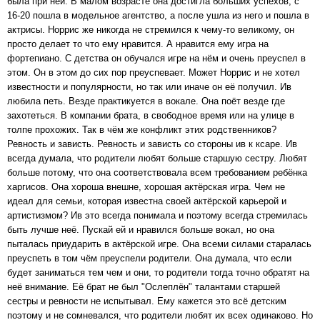
была при ней. В малом возрасте она достигла больших успехов, с
16-20 пошла в модельное агентство, а после ушла из него и пошла в
актрисы. Норрис же никогда не стремился к чему-то великому, он
просто делает то что ему нравится. А нравится ему игра на
фортепиано. С детства он обучался игре на нём и очень преуспел в
этом. Он в этом до сих пор преуспевает. Может Норрис и не хотел
известности и популярности, но так или иначе он её получил. Ив
любила петь. Везде практикуется в вокале. Она поёт везде где
захотеться. В компании брата, в свободное время или на улице в
толпе прохожих. Так в чём же конфликт этих родственников?
Ревность и зависть. Ревность и зависть со стороны ив к ксаре. Ив
всегда думала, что родители любят больше старшую сестру. Любят
больше потому, что она соответствовала всем требованием ребёнка
харгисов. Она хороша внешне, хорошая актёрская игра. Чем не
идеал для семьи, которая известна своей актёрской карьерой и
артистизмом? Ив это всегда понимала и поэтому всегда стремилась
быть лучше неё. Пускай ей и нравился больше вокал, но она
пыталась приударить в актёрской игре. Она всеми силами старалась
преуспеть в том чём преуспели родители. Она думала, что если
будет заниматься тем чем и они, то родители тогда точно обратят на
неё внимание. Её брат не был "Ослеплён" талантами старшей
сестры и ревности не испытывал. Ему кажется это всё детским
поэтому и не сомневался, что родители любят их всех одинаково. Но