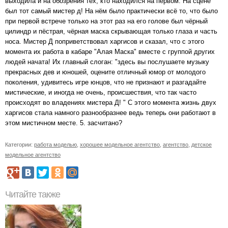
выходила и на обозрения тех, кто находился на первом. На сцене
был тот самый мистер д! На нём было практически всё то, что было
при первой встрече только на этот раз на его голове был чёрный
цилиндр и пёстрая, чёрная маска скрывающая только глаза и часть
носа. Мистер Д поприветствовал харгисов и сказал, что с этого
момента их работа в кабаре "Алая Маска" вместе с группой других
людей начата! Их главный слоган: "здесь вы послушаете музыку
прекрасных дев и юношей, оцените отличный юмор от молодого
поколения, удивитесь игре юнцов, что не признают и разгадайте
мистические, и иногда не очень, происшествия, что так часто
происходят во владениях мистера Д! " С этого момента жизнь двух
харгисов стала намного разнообразнее ведь теперь они работают в
этом мистичном месте. 5. засчитано?
Категории:
работа моделью
,
хорошее модельное агентство
,
агентство
,
детское
модельное агентство
Читайте также