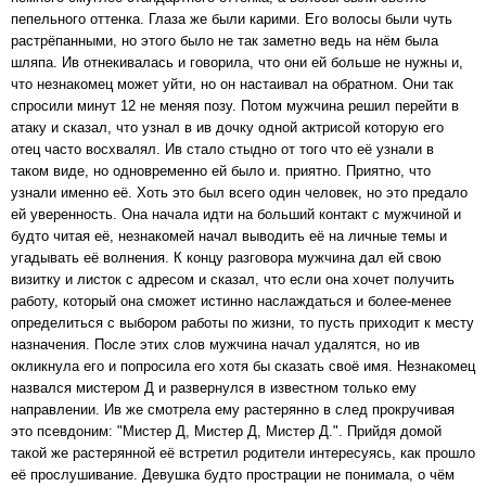
пепельного оттенка. Глаза же были карими. Его волосы были чуть
растрёпанными, но этого было не так заметно ведь на нём была
шляпа. Ив отнекивалась и говорила, что они ей больше не нужны и,
что незнакомец может уйти, но он настаивал на обратном. Они так
спросили минут 12 не меняя позу. Потом мужчина решил перейти в
атаку и сказал, что узнал в ив дочку одной актрисой которую его
отец часто восхвалял. Ив стало стыдно от того что её узнали в
таком виде, но одновременно ей было и. приятно. Приятно, что
узнали именно её. Хоть это был всего один человек, но это предало
ей уверенность. Она начала идти на больший контакт с мужчиной и
будто читая её, незнакомей начал выводить её на личные темы и
угадывать её волнения. К концу разговора мужчина дал ей свою
визитку и листок с адресом и сказал, что если она хочет получить
работу, который она сможет истинно наслаждаться и более-менее
определиться с выбором работы по жизни, то пусть приходит к месту
назначения. После этих слов мужчина начал удалятся, но ив
окликнула его и попросила его хотя бы сказать своё имя. Незнакомец
назвался мистером Д и развернулся в известном только ему
направлении. Ив же смотрела ему растерянно в след прокручивая
это псевдоним: "Мистер Д, Мистер Д, Мистер Д.". Прийдя домой
такой же растерянной её встретил родители интересуясь, как прошло
её прослушивание. Девушка будто прострации не понимала, о чём