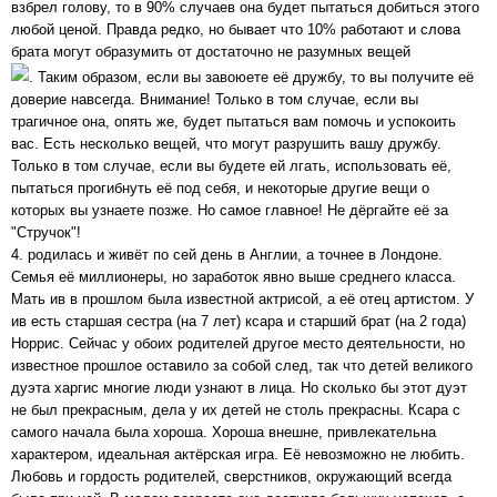
взбрел голову, то в 90% случаев она будет пытаться добиться этого
любой ценой. Правда редко, но бывает что 10% работают и слова
брата могут образумить от достаточно не разумных вещей
. Таким образом, если вы завоюете её дружбу, то вы получите её
доверие навсегда. Внимание! Только в том случае, если вы
трагичное она, опять же, будет пытаться вам помочь и успокоить
вас. Есть несколько вещей, что могут разрушить вашу дружбу.
Только в том случае, если вы будете ей лгать, использовать её,
пытаться прогибнуть её под себя, и некоторые другие вещи о
которых вы узнаете позже. Но самое главное! Не дёргайте её за
"Стручок"!
4. родилась и живёт по сей день в Англии, а точнее в Лондоне.
Семья её миллионеры, но заработок явно выше среднего класса.
Мать ив в прошлом была известной актрисой, а её отец артистом. У
ив есть старшая сестра (на 7 лет) ксара и старший брат (на 2 года)
Норрис. Сейчас у обоих родителей другое место деятельности, но
известное прошлое оставило за собой след, так что детей великого
дуэта харгис многие люди узнают в лица. Но сколько бы этот дуэт
не был прекрасным, дела у их детей не столь прекрасны. Ксара с
самого начала была хороша. Хороша внешне, привлекательна
характером, идеальная актёрская игра. Её невозможно не любить.
Любовь и гордость родителей, сверстников, окружающий всегда