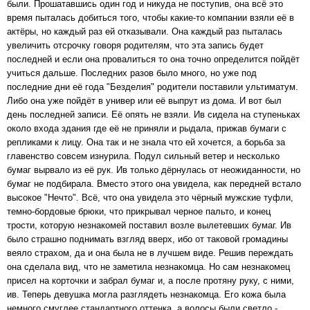
были. Прошатавшись один год и никуда не поступив, она всё это
время пыталась добиться того, чтобы какие-то компании взяли её в
актёры, но каждый раз ей отказывали. Она каждый раз пыталась
увеличить отсрочку говоря родителям, что эта запись будет
последней и если она провалиться то она точно определится пойдёт
учиться дальше. Последних разов было много, но уже под
последние дни её года "Безделия" родители поставили ультиматум.
Либо она уже пойдёт в универ или её выпрут из дома. И вот был
день последней записи. Её опять не взяли. Ив сидела на ступеньках
около входа здания где её не приняли и рыдала, прижав бумаги с
репликами к лицу. Она так и не знала что ей хочется, а борьба за
главенство совсем изнурила. Подул сильный ветер и несколько
бумаг вырвало из её рук. Ив только дёрнулась от неожиданности, но
бумаг не подбирала. Вместо этого она увидела, как передней встало
высокое "Нечто". Всё, что она увидела это чёрный мужские туфли,
темно-бордовые брюки, что прикрывал черное пальто, и конец
трости, которую незнакомей поставил возле вылетевших бумаг. Ив
было страшно поднимать взгляд вверх, ибо от таковой громадины
веяло страхом, да и она была не в лучшем виде. Решив переждать
она сделала вид, что не заметила незнакомца. Но сам незнакомец
присел на корточки и забрал бумаг и, а после протяну руку, с ними,
ив. Теперь девушка могла разглядеть незнакомца. Его кожа была
немного смуглее стандартного оттенка, а волосы были светло -