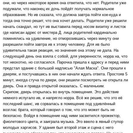
они, но через некоторое время она ответила, что нет. Родители уже
подумали, что наконец их дочь пойдёт получать нормальное
образование. Но ив сказала, что должна завтра пойти кое-куда и
тогда она точно решит, что она хочет делать. Родители уже решили
начать скандал, но тут ив выставила перед носом визитку и листок
где написан адрес от мистера Д. лица родителей кардинально
поменялись на удивление, но отморозившись через минуту они
разрешили пойти завтра ив к этому человеку. Для ив было
удивительна такая реакция, но значения она этому не дала. На
следующий день она взяла с собой, для уверенности, норра на, что
тот неохотно, но согласился. Парочка пришла к адресу и перед ними
предстал здание с большой надписью "Алая Маска". Они прошли к
дверям, и постучавшись в них они начали ждать ответа. Простояв 5
минут, иногда стуча по двери, они решили посмотреть не открыта ли
дверь. Она и правда открытой оказалась. С маленьким.
Скрипом, дверь открылась во внутрь помещения. Это действие
немного испугало ив, и напрягло норра. Всё же решив, что это её
последний шанс, ив сорвалась в помещение под удивлённый
возглас брата, который говорил о том, что это может быть не
безопасно. Войдя в помещение над ними засветился прожектор,
фиолетового цвета, и заиграла музыка. Это ввело в явный ступор
молодых харгисов. У здания был второй этаж и сцена с него