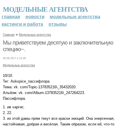
МОДЕЛЬНЫЕ АГЕНТСТВА
главная
новости
модельные агентства
кастинги и работа
отзывы
»
Главная
Модельные агентства
Мы приветствуем десятую и заключительную
специю~.
05.08.2017 в 23:26
Модельные агентства
10/10.
Тег: Askspice_пассифлора.
Тема: vk. com/Topic-137835216\_35432020.
Альбом: vk. com/Album-137835216\_247264223.
Пассифлора.
1. ив харгис.
2. 22.
3. из этой дамы прям текут все краски эмоций. Она энергичная,
настойчивая, добрая и весёлая. Таким образом, если ей, что-то