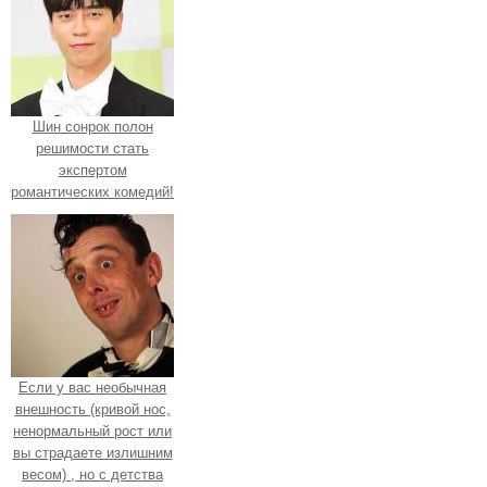
Шин сонрок полон
решимости стать
экспертом
романтических комедий!
Если у вас необычная
внешность (кривой нос,
ненормальный рост или
вы страдаете излишним
весом) , но с детства