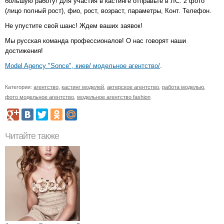
большую работу! Для участия в кастинге отправьте в ЛС: 2 фото
(лицо полный рост), фио, рост, возраст, параметры, Конт. Телефон.
Не упустите свой шанс! Ждем ваших заявок!
Мы русская команда профессионалов! О нас говорят наши
достижения!
Model Agency "Sonce", киев/ модельное агентство/
.
Категории:
агентство
,
кастинг моделей
,
актерское агентство
,
работа моделью
,
фото модельное агентство
,
модельное агентство fashion
Читайте также