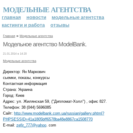
МОДЕЛЬНЫЕ АГЕНТСТВА
главная
новости
модельные агентства
кастинги и работа
отзывы
»
Главная
Модельные агентства
Модельное агентство ModelBank.
21.01.2014 в 14:20
Модельные агентства
Директор: Ян Маркович
сьемки, показы, конкурсы
Контактная информация
Страна: Украина
Город: Киев
Адрес: ул. Жилянская 59, ("Дипломат-Холл") , офис 827.
Телефон: 38 (044) 5696085
Сайт:
http://www.modelbank.com.ua/russian/gallery.phtml?
PHPSESSID=41a1805bff6578ba48e8867ca1508770
E-mail:
zefir_777@yahoo
. com