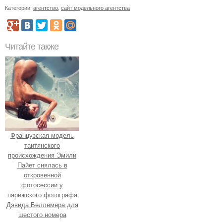
Категории:
агентство
,
сайт модельного агентства
Читайте также
Французская модель
таитянского
происхождения Эмили
Пайет снялась в
откровенной
фотосессии у
парижского фотографа
Дэвида Беллемера для
шестого номера